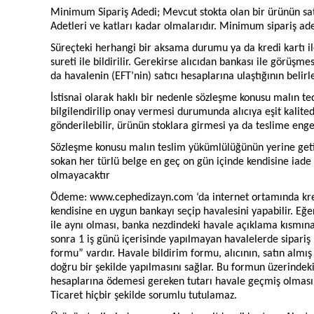
Minimum Sipariş Adedi; Mevcut stokta olan bir ürünün sat
Adetleri ve katları kadar olmalarıdır. Minimum sipariş ade
Süreçteki herhangi bir aksama durumu ya da kredi kartı ile
sureti ile bildirilir. Gerekirse alıcıdan bankası ile görüşme
da havalenin (EFT’nin) satıcı hesaplarına ulaştığının belirl
İstisnai olarak haklı bir nedenle sözleşme konusu malın te
bilgilendirilip onay vermesi durumunda alıcıya eşit kalite
gönderilebilir, ürünün stoklara girmesi ya da teslime engel 
Sözleşme konusu malın teslim yükümlülüğünün yerine getir
sokan her türlü belge en geç on gün içinde kendisine iade 
olmayacaktır
Ödeme: www.cephedizayn.com ‘da internet ortamında kredi k
kendisine en uygun bankayı seçip havalesini yapabilir. Eğ
ile aynı olması, banka nezdindeki havale açıklama kısmına 
sonra 1 iş günü içerisinde yapılmayan havalelerde sipariş i
formu” vardır. Havale bildirim formu, alıcının, satın almış
doğru bir şekilde yapılmasını sağlar. Bu formun üzerindeki
hesaplarına ödemesi gereken tutarı havale geçmiş olmas
Ticaret hiçbir şekilde sorumlu tutulamaz.