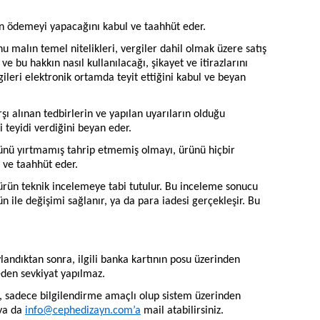
gun ödemeyi yapacağını kabul ve taahhüt eder.
nu malın temel nitelikleri, vergiler dahil olmak üzere satış
ve bu hakkın nasıl kullanılacağı, şikayet ve itirazlarını
ileri elektronik ortamda teyit ettiğini kabul ve beyan
şı alınan tedbirlerin ve yapılan uyarıların olduğu
teyidi verdiğini beyan eder.
lünü yırtmamış tahrip etmemiş olmayı, ürünü hiçbir
 ve taahhüt eder.
a ürün teknik incelemeye tabi tutulur. Bu inceleme sonucu
 ile değişimi sağlanır, ya da para iadesi gerçekleşir. Bu
ylandıktan sonra, ilgili banka kartının posu üzerinden
eden sevkiyat yapılmaz.
, sadece bilgilendirme amaçlı olup sistem üzerinden
 ya da
info@cephedizayn.com
’a
mail atabilirsiniz.