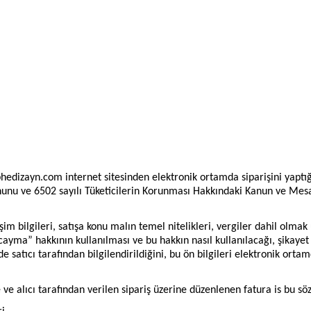
edizayn.com internet sitesinden elektronik ortamda siparişini yaptığı a
 Kanunu ve 6502 sayılı Tüketicilerin Korunması Hakkındaki Kanun ve M
işim bilgileri, satışa konu malın temel nitelikleri, vergiler dahil olmak 
 “cayma” hakkının kullanılması ve bu hakkın nasıl kullanılacağı, şikayet
 satıcı tarafından bilgilendirildiğini, bu ön bilgileri elektronik ortam
e alıcı tarafından verilen sipariş üzerine düzenlenen fatura is bu sö