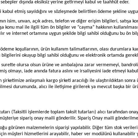
sebepler dışında eksiksiz yerine getirmeyi kabul ve taahhüt eder.
ini kabul etmiş sayıldığını ve sözleşmede belirtilen ödeme şekline uy
ın isim, unvan, açık adres, telefon ve diğer erişim bilgileri, satışa ko
ışa konu mal ile ilgili tüm ön bilgiler ve “cayma” hakkının kullanılması 
lır ve internet ortamına uygun şekilde bilgi sahibi olduğunu bu ön bilg
 ödeme koşullarının, ürün kullanım talimatlarının, olası durumlara kar
gilerini okuyup bilgi sahibi olduğunu ve elektronik ortamda gerekli 
e surette olursa olsun ürüne ve ambalajına zarar vermemeyi, bandro
iş olmayı, iade anında fatura aslını ve irsaliyesini iade etmeyi kabul
şirketimize anlaşmalı kargo şirketi aracılığı ile ulaştırıldıktan sonr
mesi durumunda, alıcı ile iletişime girilerek ya mevcut başka bir ürün
utarı (Taksitli işlemlerde toplam taksit tutarları) alıcı tarafından ona
müşteriye sipariş onay maili gönderilir. Sipariş Onay maili gönderilm
 görünen malzemelerin siparişi yapılabilir. Diğer tüm stok verileri
 için müşteri hizmetlerini arayabilir, haber ver modülünü kullanabilir