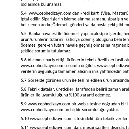
iddiasında bulunamaz.
5.4. www.cephedizayn.com’dan kredi kartı (Visa, MasterCard 
iptal edilir. Siparişlerin işleme alınma zamanı, siparişin v
belirlenen andır. Ödemeli gönderi ya da posta çeki gibi 
5.5. Banka havalesi ile ödemesi yapılacak siparişlerde, he
ürün/ürünlerin tutarını, satıcıya ödemiş olduğunu belirten 
ödemesi gereken tutarı havale geçmiş olmasına rağmen b
şekilde sorumlu tutulamaz.
5.6 Alıcının sipariş ettiği ürünlerin teknik özellikleri asi
www.cephedizayn.com sorumlu değildir. www.cephedizayn.co
verilerin uygunluğu tamamen alıcının inisiyatifindedir. Sa
5.7 Görselde görünen ürün ile teslim edilen ürün arasında, we
5.8 Teknik datalar, üreticileri tarafından belirli zaman 
ürünler ile uyumluluğunu %100 garanti edemez.
5.9 www.cephedizayn.com bir web sitesine doğrudan bir link 
www.cephedizayn.com’un hiçbir sorumluluğu yoktur.
5.10 www.cephedizayn.com sitesindeki tüm teknik veriler v
5.11 www.cephedizayn.com dan, mesai saatleri dışında, hafta