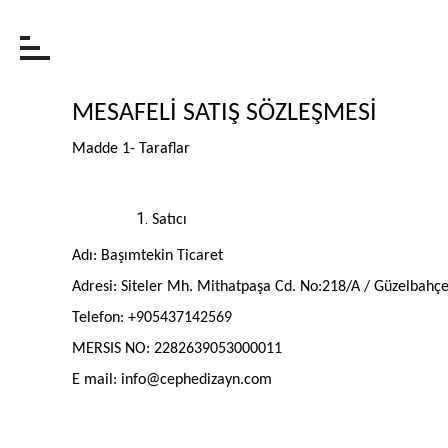
MESAFELİ SATIŞ SÖZLEŞMESİ
Madde 1- Taraflar
Satıcı
Adı: Başımtekin Ticaret
Adresi: Siteler Mh. Mithatpaşa Cd. No:218/A / Güzelbahçe 
Telefon: +905437142569
MERSIS NO: 2282639053000011
E mail:
info@cephedizayn.com