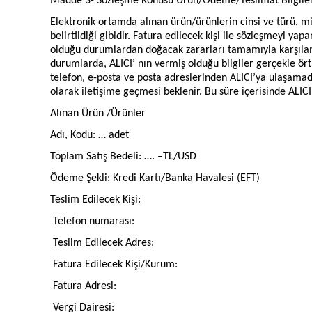
Madde 3- Sözleşme Konusu Ürün/Ödeme/Teslimat Bilgiler
Elektronik ortamda alınan ürün/ürünlerin cinsi ve türü, mik
belirtildiği gibidir. Fatura edilecek kişi ile sözleşmeyi ya
olduğu durumlardan doğacak zararları tamamıyla karşılama
durumlarda, ALICI’ nın vermiş olduğu bilgiler gerçekle ört
telefon, e-posta ve posta adreslerinden ALICI’ya ulaşamadığ
olarak iletişime geçmesi beklenir. Bu süre içerisinde ALICI
Alınan Ürün /Ürünler
Adı, Kodu: … adet
Toplam Satış Bedeli: …. –TL/USD
Ödeme Şekli: Kredi Kartı/Banka Havalesi (EFT)
Teslim Edilecek Kişi:
Telefon numarası:
Teslim Edilecek Adres:
Fatura Edilecek Kişi/Kurum:
Fatura Adresi:
Vergi Dairesi: