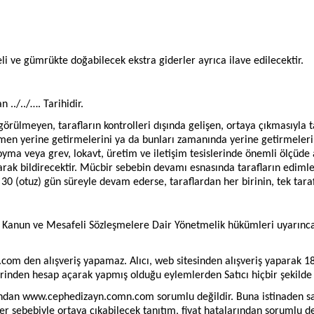
i ve gümrükte doğabilecek ekstra giderler ayrıca ilave edilecektir.
n ../../…. Tarihidir.
lmeyen, tarafların kontrolleri dışında gelişen, ortaya çıkmasıyla tar
men yerine getirmelerini ya da bunları zamanında yerine getirmelerin
yma veya grev, lokavt, üretim ve iletişim tesislerinde önemli ölçüde 
larak bildirecektir. Mücbir sebebin devamı esnasında tarafların edim
 (otuz) gün süreyle devam ederse, taraflardan her birinin, tek tarafl
aki Kanun ve Mesafeli Sözleşmelere Dair Yönetmelik hükümleri uyarın
.com den alışveriş yapamaz. Alıcı, web sitesinden alışveriş yaparak 
inden hesap açarak yapmış olduğu eylemlerden Satıcı hiçbir şekilde
rından www.cephedizayn.comn.com sorumlu değildir. Buna istinaden sat
er sebebiyle ortaya çıkabilecek tanıtım, fiyat hatalarından sorumlu değ