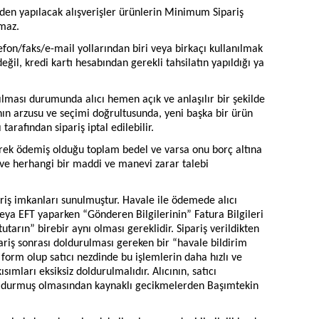
den yapılacak alışverişler ürünlerin Minimum Sipariş
amaz.
efon/faks/e-mail yollarından biri veya birkaçı kullanılmak
değil, kredi kartı hesabından gerekli tahsilatın yapıldığı ya
ılması durumunda alıcı hemen açık ve anlaşılır bir şekilde
ının arzusu ve seçimi doğrultusunda, yeni başka bir ürün
arafından sipariş iptal edilebilir.
rek ödemiş olduğu toplam bedel ve varsa onu borç altına
lave herhangi bir maddi ve manevi zarar talebi
riş imkanları sunulmuştur. Havale ile ödemede alıcı
veya EFT yaparken “Gönderen Bilgilerinin” Fatura Bilgileri
arın” birebir aynı olması gereklidir. Sipariş verildikten
pariş sonrası doldurulması gereken bir “havale bildirim
 form olup satıcı nezdinde bu işlemlerin daha hızlı ve
ları eksiksiz doldurulmalıdır. Alıcının, satıcı
oldurmuş olmasından kaynaklı gecikmelerden Başımtekin