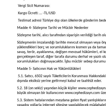
Vergi Sicil Numarası:
Kargo Ücreti: … -TL/USD
Teslimat adresi Türkiye dışı olan ülkelerde gönderim bedel
Madde 4- Sözleşme Tarihi ve Mücbir Nedenler
Sözleşme tarihi, alıcı tarafından siparişin verildiği tarih ola
Sözleşmenin imzalandığı tarihte mevcut olmayan veya öngörü
yüklendikleri borç ve sorumluluklarını kısmen ya da tama
savaş, terör, ayaklanma, değişen mevzuat hükümleri, el ko
gerçekleşen taraf, diğer tarafa durumu derhal ve yazılı o
sorumlulukları doğmayacaktır. İşbu mücbir sebep durumu 30
Madde 5- Satıcının Hak ve Yükümlülükleri
5.1. Satıcı, 6502 sayılı Tüketicilerin Korunması Hakkınd
dışında eksiksiz yerine getirmeyi kabul ve taahhüt eder.
5.2. 18 (on sekiz) yaşından küçük kişiler www.cephedizayn
büyük olmayan bir kullanıcının www.cephedizayn.com üzer
5.3. Sistem hatalarından meydana gelen fiyat yanlışlıkla
yasadışı yollarla internet sitesine yapılabilecek müdahalel