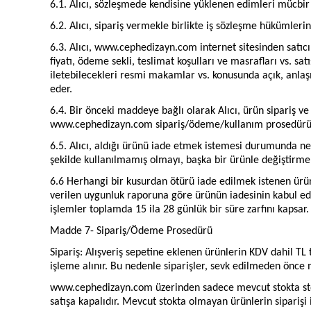
6.1. Alıcı, sözleşmede kendisine yüklenen edimleri mücbir 
6.2. Alıcı, sipariş vermekle birlikte iş sözleşme hükümler
6.3. Alıcı, www.cephedizayn.com internet sitesinden satıcın
fiyatı, ödeme sekli, teslimat koşulları ve masrafları vs. sat
iletebilecekleri resmi makamlar vs. konusunda açık, anlaşı
eder.
6.4. Bir önceki maddeye bağlı olarak Alıcı, ürün sipariş ve
www.cephedizayn.com sipariş/ödeme/kullanım prosedürü bil
6.5. Alıcı, aldığı ürünü iade etmek istemesi durumunda n
şekilde kullanılmamış olmayı, başka bir ürünle değiştirmem
6.6 Herhangi bir kusurdan ötürü iade edilmek istenen ürün 
verilen uygunluk raporuna göre ürünün iadesinin kabul edil
işlemler toplamda 15 ila 28 günlük bir süre zarfını kapsar.
Madde 7- Sipariş/Ödeme Prosedürü
Sipariş: Alışveriş sepetine eklenen ürünlerin KDV dahil TL t
işleme alınır. Bu nedenle siparişler, sevk edilmeden önce 
www.cephedizayn.com üzerinden sadece mevcut stokta stoğu
satışa kapalıdır. Mevcut stokta olmayan ürünlerin siparişi