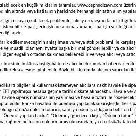
ılabilecek en küçük miktarını tanımlar. www.cephedizayn.com üzerin
dinin altında veya katlarının haricinde herhangi bir satın alım yapıl
 ilgili ortaya çıkabilecek problemler alıcıya sözleşmede belirttiği tel
si istenebilir. Siparişlerin işleme alınma zamanı, siparişin verildiği an 
endiği andır.
darik edilemeyeceğinin anlaşılması ve/veya stok problemi ile karşılaş
de ve muadili olan aynı fiyatta başka bir mal gönderilebilir ya da alıc
diğer engelin ortadan kalkması beklenebilir ve/veya alıcı veya satıcı t
ilmesinin imkânsızlaştığı hâllerde alıcı bu durumdan haberdar edile
edilerek sözleşme iptal edilir. Böyle bir durumda alıcının satıcıdan i
artı bilgilerini kullanmak istemeyen alıcılara nakit havale ile sipa
er EFT yapılmışsa hesaba geçme tarihi dikkate alınacaktır. Havale ve/
havale sipariş numarasının yazılması ve havale tutarı ile “ödenecek tut
ptal edilir. Banka havalesi ile ödemesi yapılacak siparişlerde, her si
 olduğu ürün/ürünlerin tutarını, satıcıya ödemiş olduğunu belirten bir
 “Ödeme yapılan banka”, “Ödemeyi gönderen kişi”, “Ödenen tutar” kısım
ına rağmen bu formu doldurmamış olmasından, ya da eksik/hatalı d