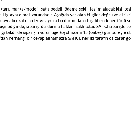
i
tarı, marka/modeli, satış bedeli, ödeme şekli, teslim alacak kişi, tesl
pan kişi aynı olmak zorundadır. Aşağıda yer alan bilgiler doğru ve eksik
yı alıcı kabul eder ve ayrıca bu durumdan oluşabilecek her türlü sor
üşmediğinde, siparişi durdurma hakkını saklı tutar. SATICI siparişte s
ı takdirde siparişin yürürlüğe koyulmasını 15 (onbeş) gün süreyle dond
’dan herhangi bir cevap alınamazsa SATICI, her iki tarafın da zarar gö