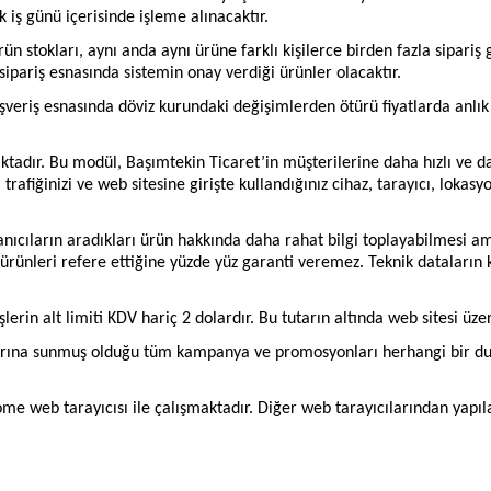
k iş günü içerisinde işleme alınacaktır.
tokları, aynı anda aynı ürüne farklı kişilerce birden fazla sipariş ge
 sipariş esnasında sistemin onay verdiği ürünler olacaktır.
eriş esnasında döviz kurundaki değişimlerden ötürü fiyatlarda anlık
tadır. Bu modül, Başımtekin Ticaret’in müşterilerine daha hızlı ve d
rafiğinizi ve web sitesine girişte kullandığınız cihaz, tarayıcı, lokasy
ıcıların aradıkları ürün hakkında daha rahat bilgi toplayabilmesi am
ürünleri refere ettiğine yüzde yüz garanti veremez. Teknik dataların k
rin alt limiti KDV hariç 2 dolardır. Bu tutarın altında web sitesi üze
ılarına sunmuş olduğu tüm kampanya ve promosyonları herhangi bir du
 web tarayıcısı ile çalışmaktadır. Diğer web tarayıcılarından yapılan