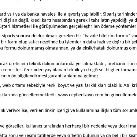
vs.) ya da banka havalesi ile alışveriş yapılabilir. Sipariş tarihinde
erildiği an değil, kredi kartı hesabından gerekli tahsilatın yapıldığı y
müşteri hizmetleri ile görüşülmeden gerçekleştirilen ödeme yöntemler
r sipariş sonrası doldurulması gereken bir “havale bildirim formu” var
bir form olup satıcı nezdinde bu işlemlerin daha hızlı ve doğru bir şeki
u formu doldurmamış olmasından, ya da eksik/hatalı doldurmuş olma
l olarak üreticinin teknik dokümanlarında yer almaktadır, üreticinin su
m sitesi üzerinden yayınlanan teknik ya da görsel bilgiler tamamen 
tıcının ön bilgilendirmesi garanti anlamına gelmez.
b ortamı sebebiyle renk, boyut ve yazı farklılıkları olabilir. Asıl krit
aralıklarında güncellenmektedir. www.cephedizayn.com bu güncellemeler
veriyor ise, verilen linkin içeriği ve kullanımına ilişkin tüm sorumlul
e görseller, kullanıcı tarafından herhangi bir nedenle veya ticari ma
 sonu ve resmî tatillerde veya şirketin bütünün ya da belli bir kısmını