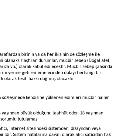
aflardan birinin ya da her ikisinin de sözleşme ile
i olanaksızlaştıran durumlar, mücbir sebep (Doğal afet,
arıza vb.) olarak kabul edilecektir. Mücbir sebep şahsında
lerini yerine getirememelerinden dolayı herhangi bir
ı olarak fesih hakkı doğmuş olacaktır.
ca sözleşmede kendisine yüklenen edimleri mücbir haller
18 yaşından büyük olduğunu taahhüt eder. 18 yaşından
 sorumlu tutulamaz.
ıcı, internet sitesindeki sistemden, dizayndan veya
ildir. Sistem hatalarına dayalı olarak alıcı satıcıdan hak