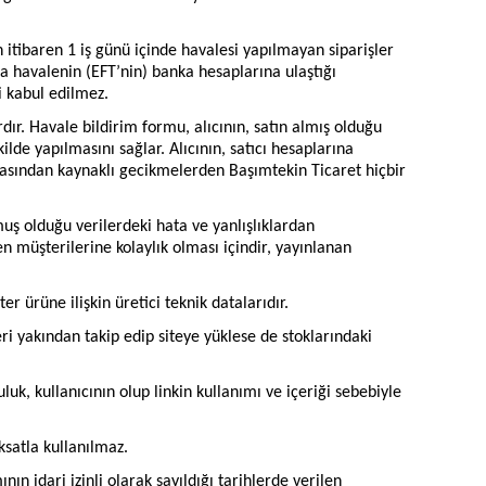
n itibaren 1 iş günü içinde havalesi yapılmayan siparişler
a da havalenin (EFT’nin) banka hesaplarına ulaştığı
i kabul edilmez.
dır. Havale bildirim formu, alıcının, satın almış olduğu
lde yapılmasını sağlar. Alıcının, satıcı hesaplarına
sından kaynaklı gecikmelerden Başımtekin Ticaret hiçbir
nmuş olduğu verilerdeki hata ve yanlışlıklardan
müşterilerine kolaylık olması içindir, yayınlanan
er ürüne ilişkin üretici teknik datalarıdır.
i yakından takip edip siteye yüklese de stoklarındaki
uk, kullanıcının olup linkin kullanımı ve içeriği sebebiyle
ksatla kullanılmaz.
n idari izinli olarak sayıldığı tarihlerde verilen