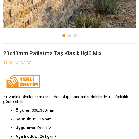
23x48mm Patlatma Taş Klasik Üçlü Mix
* Uzunluk ölçüleri mm cinsinden olup standartlar dahilinde + – farklılık
gösterebilir.
Ölçüler
: 300x300 mm
Kalınlık
: 12 - 15 mm
Uygulama
: Derzsiz
Ağırlık düz 
: 26 kg/m²