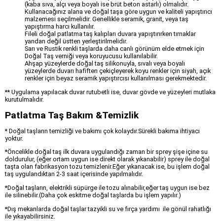
(kaba sıva, alçı veya boyalı ise brüt beton astarlı) olmalıdır.
Kullanacağınız alana ve doğal taşa göre uygun ve kaliteli yapıştırıcı
malzemesi seçilmelidir. Genellikle seramik, granit, veya taş
yapıştırma harcı kullanılır.
Fileli doğal patlatma taş kalıpları duvara yapıştırırken tırnaklar
yandan değil üstten yerleştirilmelidir.
Sarı ve Rustik renkli taşlarda daha canlı görünüm elde etmek için
Doğal Taş verniği veya koruyucusu kullanılabilir.
Ahşap yüzeylerde doğal taş silikonuyla, sıvalı veya boyalı
yüzeylerde duvarı hafiften çekiçleyerek koyu renkler için siyah, açık
renkler için beyaz seramik yapıştırcısı kullanılması gerekmektedir.
** Uygulama yapılacak duvar rutubetli ise, duvar gövde ve yüzeyleri mutlaka
kurutulmalıdır.
Patlatma Taş Bakım &Temizlik
* Doğal taşların temizliği ve bakımı çok kolaydır.Sürekli bakıma ihtiyacı
yoktur.
*Öncelikle doğal taş ilk duvara uygulandığı zaman bir sprey şişe içine su
doldurulur, (eğer ortam uygun ise direkt olarak yıkanabilir) sprey ile doğal
taşta olan fabrikasyon tozu temizlenir.Eğer yıkanacak ise, bu işlem doğal
taş uygulandıktan 2-3 saat içerisinde yapılmalıdır.
*Doğal taşların, elektrikli süpürge ile tozu alınabilir,eğer taş uygun ise bez
ile silinebilir.(Daha çok eskitme doğal taşlarda bu işlem yapılır.)
*Dış mekanlarda doğal taşlar tazyikli su ve fırça yardımı ile gönül rahatlığı
ile yıkayabilirsiniz.