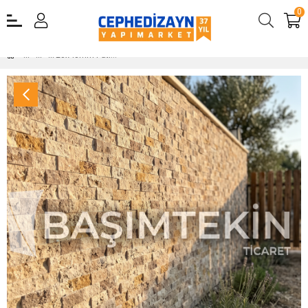
0
23x48mm Patlatma Taş Klasik Üçlü Mix