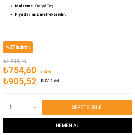
Malzeme 
: Doğal Taş
Fiyatlarımız metrekaredir.
27
%
İndirim
₺1.238,16
₺754,60
+ KDV
₺905,52
KDV Dahil