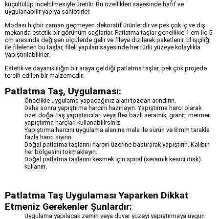
küçültülüp inceltilmesiyle üretilir. Bu özellikleri sayesinde hafif ve
uygulanabilir yapıya sahiptirler.
Modası hiçbir zaman geçmeyen dekoratif ürünlerdir ve pek çok iç ve dış
mekanda estetik bir görünüm sağlarlar. Patlatma taşlar genellikle 1 cm ile 5
cm arasında değişen ölçülerde gelir ve fileye dizilerek paketlenir. El işçiliği
ile filelenen bu taşlar, fileli yapıları sayesinde her türlü yüzeye kolaylıkla
yapıştırılabilirler.
Estetik ve dayanıklılığın bir araya geldiği patlatma taşlar, pek çok projede
tercih edilen bir malzemedir.
Patlatma Taş, Uygulaması:
Öncelikle uygulama yapacağınız alanı tozdan arındırın.
Daha sonra yapıştırma harcını hazırlayın. Yapıştırma harcı olarak
özel doğal taş yapıştırıcıları veya flex bazlı seramik, granit, mermer
yapıştırma harçları kullanabilirsiniz.
Yapıştırma harcını uygulama alanına mala ile sürün ve 8 mm tarakla
fazla harcı sıyırın.
Doğal patlatma taşlarını harcın üzerine bastırarak yapıştırın. Kalıbın
her bölgesini tokmaklayın.
Doğal patlatma taşlarını kesmek için spiral (seramik kesici disk)
kullanın.
Patlatma Taş Uygulaması Yaparken Dikkat
Etmeniz Gerekenler Şunlardır:
Uygulama yapılacak zemin veya duvar yüzeyi yapıştırmaya uygun