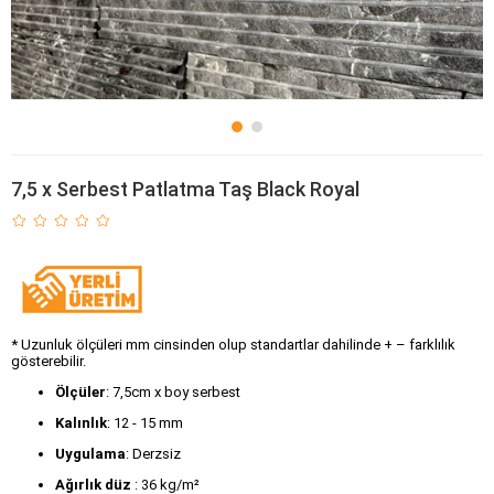
7,5 x Serbest Patlatma Taş Black Royal
* Uzunluk ölçüleri mm cinsinden olup standartlar dahilinde + – farklılık
gösterebilir.
Ölçüler
: 7,5cm x boy serbest
Kalınlık
: 12 - 15 mm
Uygulama
: Derzsiz
Ağırlık düz 
: 36 kg/m²