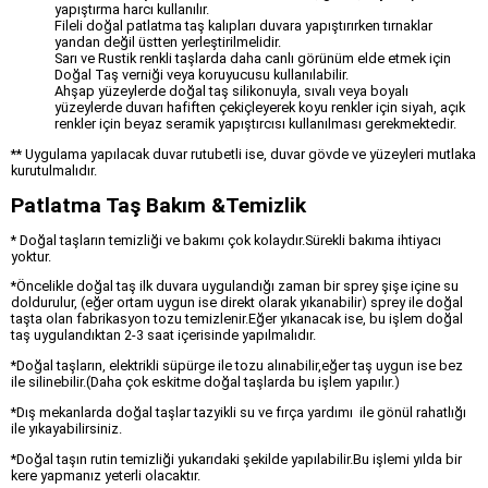
yapıştırma harcı kullanılır.
Fileli doğal patlatma taş kalıpları duvara yapıştırırken tırnaklar
yandan değil üstten yerleştirilmelidir.
Sarı ve Rustik renkli taşlarda daha canlı görünüm elde etmek için
Doğal Taş verniği veya koruyucusu kullanılabilir.
Ahşap yüzeylerde doğal taş silikonuyla, sıvalı veya boyalı
yüzeylerde duvarı hafiften çekiçleyerek koyu renkler için siyah, açık
renkler için beyaz seramik yapıştırcısı kullanılması gerekmektedir.
** Uygulama yapılacak duvar rutubetli ise, duvar gövde ve yüzeyleri mutlaka
kurutulmalıdır.
Patlatma Taş Bakım &Temizlik
* Doğal taşların temizliği ve bakımı çok kolaydır.Sürekli bakıma ihtiyacı
yoktur.
*Öncelikle doğal taş ilk duvara uygulandığı zaman bir sprey şişe içine su
doldurulur, (eğer ortam uygun ise direkt olarak yıkanabilir) sprey ile doğal
taşta olan fabrikasyon tozu temizlenir.Eğer yıkanacak ise, bu işlem doğal
taş uygulandıktan 2-3 saat içerisinde yapılmalıdır.
*Doğal taşların, elektrikli süpürge ile tozu alınabilir,eğer taş uygun ise bez
ile silinebilir.(Daha çok eskitme doğal taşlarda bu işlem yapılır.)
*Dış mekanlarda doğal taşlar tazyikli su ve fırça yardımı ile gönül rahatlığı
ile yıkayabilirsiniz.
*Doğal taşın rutin temizliği yukarıdaki şekilde yapılabilir.Bu işlemi yılda bir
kere yapmanız yeterli olacaktır.