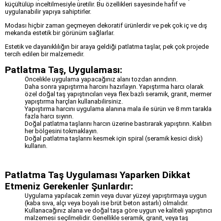
küçültülüp inceltilmesiyle üretilir. Bu özellikleri sayesinde hafif ve
uygulanabilir yapıya sahiptirler.
Modası hiçbir zaman geçmeyen dekoratif ürünlerdir ve pek çok iç ve dış
mekanda estetik bir görünüm sağlarlar.
Estetik ve dayanıklılığın bir araya geldiği patlatma taşlar, pek çok projede
tercih edilen bir malzemedir.
Patlatma Taş, Uygulaması:
Öncelikle uygulama yapacağınız alanı tozdan arındırın.
Daha sonra yapıştırma harcını hazırlayın. Yapıştırma harcı olarak
özel doğal taş yapıştırıcıları veya flex bazlı seramik, granit, mermer
yapıştırma harçları kullanabilirsiniz.
Yapıştırma harcını uygulama alanına mala ile sürün ve 8 mm tarakla
fazla harcı sıyırın.
Doğal patlatma taşlarını harcın üzerine bastırarak yapıştırın. Kalıbın
her bölgesini tokmaklayın.
Doğal patlatma taşlarını kesmek için spiral (seramik kesici disk)
kullanın.
Patlatma Taş Uygulaması Yaparken Dikkat
Etmeniz Gerekenler Şunlardır:
Uygulama yapılacak zemin veya duvar yüzeyi yapıştırmaya uygun
(kaba sıva, alçı veya boyalı ise brüt beton astarlı) olmalıdır.
Kullanacağınız alana ve doğal taşa göre uygun ve kaliteli yapıştırıcı
malzemesi seçilmelidir. Genellikle seramik, granit, veya taş