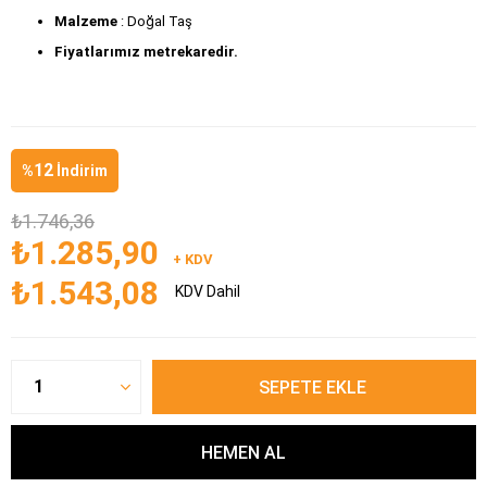
Malzeme 
: Doğal Taş
Fiyatlarımız metrekaredir.
12
%
İndirim
₺1.746,36
₺1.285,90
+ KDV
₺1.543,08
KDV Dahil