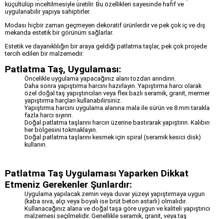
küçültülüp inceltilmesiyle üretilir. Bu özellikleri sayesinde hafif ve
uygulanabilir yapıya sahiptirler.
Modası hiçbir zaman geçmeyen dekoratif ürünlerdir ve pek çok iç ve dış
mekanda estetik bir görünüm sağlarlar.
Estetik ve dayanıklılığın bir araya geldiği patlatma taşlar, pek çok projede
tercih edilen bir malzemedir.
Patlatma Taş, Uygulaması:
Öncelikle uygulama yapacağınız alanı tozdan arındırın.
Daha sonra yapıştırma harcını hazırlayın. Yapıştırma harcı olarak
özel doğal taş yapıştırıcıları veya flex bazlı seramik, granit, mermer
yapıştırma harçları kullanabilirsiniz.
Yapıştırma harcını uygulama alanına mala ile sürün ve 8 mm tarakla
fazla harcı sıyırın.
Doğal patlatma taşlarını harcın üzerine bastırarak yapıştırın. Kalıbın
her bölgesini tokmaklayın.
Doğal patlatma taşlarını kesmek için spiral (seramik kesici disk)
kullanın.
Patlatma Taş Uygulaması Yaparken Dikkat
Etmeniz Gerekenler Şunlardır:
Uygulama yapılacak zemin veya duvar yüzeyi yapıştırmaya uygun
(kaba sıva, alçı veya boyalı ise brüt beton astarlı) olmalıdır.
Kullanacağınız alana ve doğal taşa göre uygun ve kaliteli yapıştırıcı
malzemesi seçilmelidir. Genellikle seramik, granit, veya taş