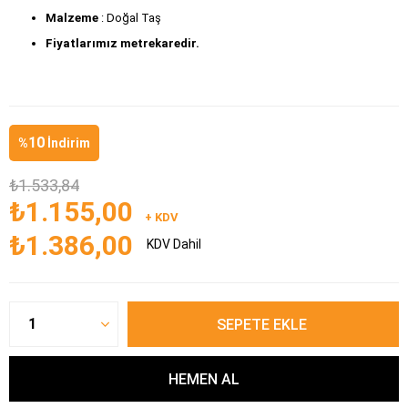
Malzeme 
: Doğal Taş
Fiyatlarımız metrekaredir.
10
%
İndirim
₺1.533,84
₺1.155,00
+ KDV
₺1.386,00
KDV Dahil