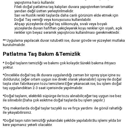
yapıştırma harcı kullanılır.
Fileli doğal patlatma taş kalıpları duvara yapıştırırken tırnaklar
yandan değil üstten yerleştirilmelidir.
Sarı ve Rustik renkli taşlarda daha canlı görünüm elde etmek için
Doğal Taş verniği veya koruyucusu kullanılabilir.
Ahşap yüzeylerde doğal taş silikonuyla, sıvalı veya boyalı
yüzeylerde duvarı hafiften çekiçleyerek koyu renkler için siyah, açık
renkler için beyaz seramik yapıştırcısı kullanılması gerekmektedir.
** Uygulama yapılacak duvar rutubetli ise, duvar gövde ve yüzeyleri mutlaka
kurutulmalıdır.
Patlatma Taş Bakım &Temizlik
* Doğal taşların temizliği ve bakımı çok kolaydır.Sürekli bakıma ihtiyacı
yoktur.
*Öncelikle doğal taş ilk duvara uygulandığı zaman bir sprey şişe içine su
doldurulur, (eğer ortam uygun ise direkt olarak yıkanabilir) sprey ile doğal
taşta olan fabrikasyon tozu temizlenir.Eğer yıkanacak ise, bu işlem doğal
taş uygulandıktan 2-3 saat içerisinde yapılmalıdır.
*Doğal taşların, elektrikli süpürge ile tozu alınabilir,eğer taş uygun ise bez
ile silinebilir.(Daha çok eskitme doğal taşlarda bu işlem yapılır.)
*Dış mekanlarda doğal taşlar tazyikli su ve fırça yardımı ile gönül rahatlığı
ile yıkayabilirsiniz.
*Doğal taşın rutin temizliği yukarıdaki şekilde yapılabilir.Bu işlemi yılda bir
kere yapmanız yeterli olacaktır.