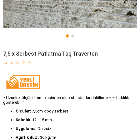
7,5 x Serbest Patlatma Taş Traverten
* Uzunluk ölçüleri mm cinsinden olup standartlar dahilinde + – farklılık
gösterebilir.
Ölçüler
: 7,5cm x boy serbest
Kalınlık
: 12 - 15 mm
Uygulama
: Derzsiz
Ağırlık düz 
: 36 kg/m²