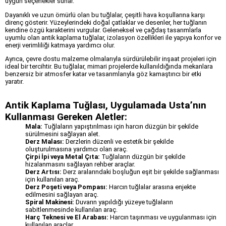
uygun seçenekler sunar.
Dayanıklı ve uzun ömürlü olan bu tuğlalar, çeşitli hava koşullarına karşı
direnç gösterir. Yüzeylerindeki doğal çatlaklar ve desenler, her tuğlanın
kendine özgü karakterini vurgular. Geleneksel ve çağdaş tasarımlarla
uyumlu olan antik kaplama tuğlalar, izolasyon özellikleri ile yapıya konfor ve
enerji verimliliği katmaya yardımcı olur.
Ayrıca, çevre dostu malzeme olmalarıyla sürdürülebilir inşaat projeleri için
ideal bir tercihtir. Bu tuğlalar, mimari projelerde kullanıldığında mekanlara
benzersiz bir atmosfer katar ve tasarımlarıyla göz kamaştırıcı bir etki
yaratır.
Antik Kaplama Tuğlası, Uygulamada Usta’nın
Kullanması Gereken Aletler:
Mala:
Tuğlaların yapıştırılması için harcın düzgün bir şekilde
sürülmesini sağlayan alet.
Derz Malası:
Derzlerin düzenli ve estetik bir şekilde
oluşturulmasına yardımcı olan araç.
Çirpi İpi veya Metal Çıta:
Tuğlaların düzgün bir şekilde
hizalanmasını sağlayan rehber araçlar.
Derz Artısı:
Derz aralarındaki boşluğun eşit bir şekilde sağlanması
için kullanılan araç.
Derz Poşeti veya Pompası:
Harcın tuğlalar arasına enjekte
edilmesini sağlayan araç.
Spiral Makinesi:
Duvarın yapıldığı yüzeye tuğlaların
sabitlenmesinde kullanılan araç.
Harç Teknesi ve El Arabası:
Harcın taşınması ve uygulanması için
kullanılan araçlar.