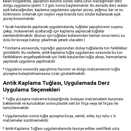
kalan bölgelerde, yapıştırıcı kuruma süresi daha uzun olacağından derz
dolgu uygulama işlemi 1-2 gün sonra başlanmalıdır. Bu esnada derz araları
açık kalacağından, kaplama uygulaması yapılan yüzey; yağmur, kar ve su
birikmesini önlemek için naylon veya branda türü örtüler kullanarak açık
yüzey korunmalıdır.
* Sıcak havalarda yapılacak uygulamalarda, tuğlalar yapıştırıcının suyunu
çekip, mukavemeti azaltacağı için kaplama yapılacak tuğlalar
nemlendirilmelidir. (Bunun için tuğlaları kullanımdan hemen önce temiz su
dolu bir kovaya batırıp çıkartmak yeterli olacaktır.)
* Fırınlama esnasında, toprağın yapısından dolayı tuğlalarda ton farklılıkları
görülebilir. Bu nedenle, antik kaplama tuğla uygulaması sırasında bu ton
farklılıklarını engelleyebilmek için farklı kutulardan tuğla alınıp, harmanlama
yapılarak uygulama yapılmalıdır.
* Uygulama sırasında yapıştırma harcının ve dolgu malzemesinin tuğla
yüzeyine bulaştırılmamasına özen gösterilmelidir.
Antik Kaplama Tuğlası, Uygulamada Derz
Uygulama Seçenekleri
* Tuğla yüzeyine malzeme bulaştığında, bulaşan malzemelerin kuruması
beklenmeli ve kuruduktan sonra plastik sert bir fırça veya tel fırçası ile
temizlenmelidir.
* Uygulamadan sonra tuğla yüzeyine boya, vernik, sirke, tuz ruhu v. b.
malzemeler sürülmemelidir.
* Antik Kaplama Tuğlası uygulamalarında tavsiye edilen sertifikalı usta