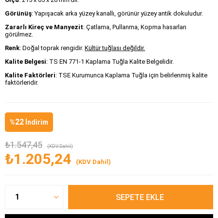
Görünüş
: Yapışacak arka yüzey kanallı, görünür yüzey antik dokuludur.
Zararlı Kireç ve Manyezit
: Çatlama, Pullanma, Kopma hasarları
görülmez.
Renk
: Doğal toprak rengidir.
Kültür tuğlası değildir.
Kalite Belgesi
: TS EN 771-1 Kaplama Tuğla Kalite Belgelidir.
Kalite Faktörleri
: TSE Kurumunca Kaplama Tuğla için belirlenmiş kalite
faktörleridir.
22
%
İndirim
₺1.547,45
(KDV Dahil)
₺1.205,24
(KDV Dahil)