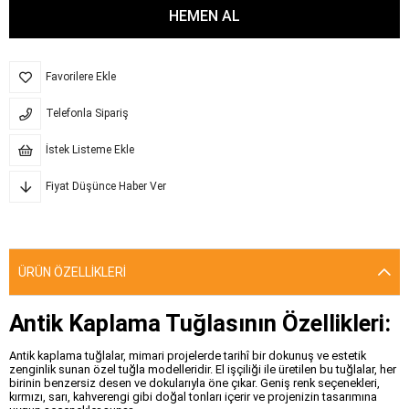
Favorilere Ekle
Telefonla Sipariş
İstek Listeme Ekle
Fiyat Düşünce Haber Ver
ÜRÜN ÖZELLIKLERI
Antik Kaplama Tuğlasının Özellikleri:
Antik kaplama tuğlalar, mimari projelerde tarihî bir dokunuş ve estetik
zenginlik sunan özel tuğla modelleridir. El işçiliği ile üretilen bu tuğlalar, her
birinin benzersiz desen ve dokularıyla öne çıkar. Geniş renk seçenekleri,
kırmızı, sarı, kahverengi gibi doğal tonları içerir ve projenizin tasarımına