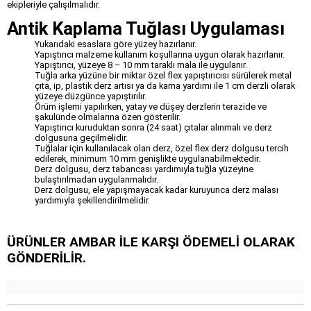
ekipleriyle çalışılmalıdır.
Antik Kaplama Tuğlası Uygulaması
Yukarıdaki esaslara göre yüzey hazırlanır.
Yapıştırıcı malzeme kullanım koşullarına uygun olarak hazırlanır.
Yapıştırıcı, yüzeye 8 – 10 mm taraklı mala ile uygulanır.
Tuğla arka yüzüne bir miktar özel flex yapıştırıcısı sürülerek metal
çıta, ip, plastik derz artısı ya da kama yardımı ile 1 cm derzli olarak
yüzeye düzgünce yapıştırılır.
Örüm işlemi yapılırken, yatay ve düşey derzlerin terazide ve
şakulünde olmalarına özen gösterilir.
Yapıştırıcı kuruduktan sonra (24 saat) çıtalar alınmalı ve derz
dolgusuna geçilmelidir.
Tuğlalar için kullanılacak olan derz, özel flex derz dolgusu tercih
edilerek, minimum 10 mm genişlikte uygulanabilmektedir.
Derz dolgusu, derz tabancası yardımıyla tuğla yüzeyine
bulaştırılmadan uygulanmalıdır.
Derz dolgusu, ele yapışmayacak kadar kuruyunca derz malası
yardımıyla şekillendirilmelidir.
ÜRÜNLER AMBAR İLE KARŞI ÖDEMELİ OLARAK
GÖNDERİLİR.