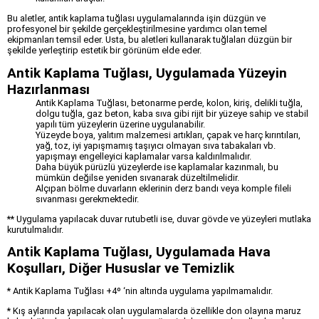
Bu aletler, antik kaplama tuğlası uygulamalarında işin düzgün ve
profesyonel bir şekilde gerçekleştirilmesine yardımcı olan temel
ekipmanları temsil eder. Usta, bu aletleri kullanarak tuğlaları düzgün bir
şekilde yerleştirip estetik bir görünüm elde eder.
Antik Kaplama Tuğlası, Uygulamada Yüzeyin
Hazırlanması
Antik Kaplama Tuğlası, betonarme perde, kolon, kiriş, delikli tuğla,
dolgu tuğla, gaz beton, kaba sıva gibi rijit bir yüzeye sahip ve stabil
yapılı tüm yüzeylerin üzerine uygulanabilir.
Yüzeyde boya, yalıtım malzemesi artıkları, çapak ve harç kırıntıları,
yağ, toz, iyi yapışmamış taşıyıcı olmayan sıva tabakaları vb.
yapışmayı engelleyici kaplamalar varsa kaldırılmalıdır.
Daha büyük pürüzlü yüzeylerde ise kaplamalar kazınmalı, bu
mümkün değilse yeniden sıvanarak düzeltilmelidir.
Alçıpan bölme duvarların eklerinin derz bandı veya komple fileli
sıvanması gerekmektedir.
** Uygulama yapılacak duvar rutubetli ise, duvar gövde ve yüzeyleri mutlaka
kurutulmalıdır.
Antik Kaplama Tuğlası, Uygulamada Hava
Koşulları, Diğer Hususlar ve Temizlik
* Antik Kaplama Tuğlası +4º ‘nin altında uygulama yapılmamalıdır.
* Kış aylarında yapılacak olan uygulamalarda özellikle don olayına maruz