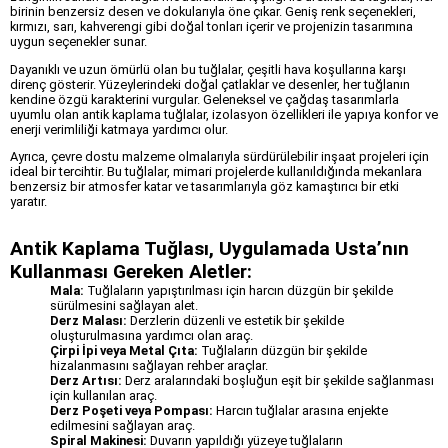
birinin benzersiz desen ve dokularıyla öne çıkar. Geniş renk seçenekleri,
kırmızı, sarı, kahverengi gibi doğal tonları içerir ve projenizin tasarımına
uygun seçenekler sunar.
Dayanıklı ve uzun ömürlü olan bu tuğlalar, çeşitli hava koşullarına karşı
direnç gösterir. Yüzeylerindeki doğal çatlaklar ve desenler, her tuğlanın
kendine özgü karakterini vurgular. Geleneksel ve çağdaş tasarımlarla
uyumlu olan antik kaplama tuğlalar, izolasyon özellikleri ile yapıya konfor ve
enerji verimliliği katmaya yardımcı olur.
Ayrıca, çevre dostu malzeme olmalarıyla sürdürülebilir inşaat projeleri için
ideal bir tercihtir. Bu tuğlalar, mimari projelerde kullanıldığında mekanlara
benzersiz bir atmosfer katar ve tasarımlarıyla göz kamaştırıcı bir etki
yaratır.
Antik Kaplama Tuğlası, Uygulamada Usta’nın
Kullanması Gereken Aletler:
Mala:
Tuğlaların yapıştırılması için harcın düzgün bir şekilde
sürülmesini sağlayan alet.
Derz Malası:
Derzlerin düzenli ve estetik bir şekilde
oluşturulmasına yardımcı olan araç.
Çirpi İpi veya Metal Çıta:
Tuğlaların düzgün bir şekilde
hizalanmasını sağlayan rehber araçlar.
Derz Artısı:
Derz aralarındaki boşluğun eşit bir şekilde sağlanması
için kullanılan araç.
Derz Poşeti veya Pompası:
Harcın tuğlalar arasına enjekte
edilmesini sağlayan araç.
Spiral Makinesi:
Duvarın yapıldığı yüzeye tuğlaların