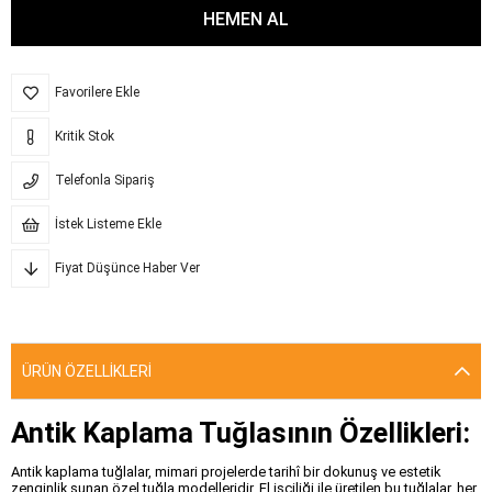
Favorilere Ekle
Kritik Stok
Telefonla Sipariş
İstek Listeme Ekle
Fiyat Düşünce Haber Ver
ÜRÜN ÖZELLIKLERI
Antik Kaplama Tuğlasının Özellikleri:
Antik kaplama tuğlalar, mimari projelerde tarihî bir dokunuş ve estetik
zenginlik sunan özel tuğla modelleridir. El işçiliği ile üretilen bu tuğlalar, her