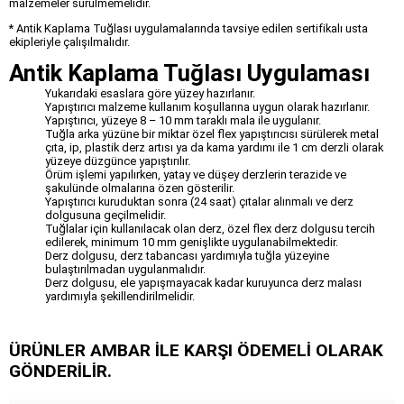
malzemeler sürülmemelidir.
* Antik Kaplama Tuğlası uygulamalarında tavsiye edilen sertifikalı usta
ekipleriyle çalışılmalıdır.
Antik Kaplama Tuğlası Uygulaması
Yukarıdaki esaslara göre yüzey hazırlanır.
Yapıştırıcı malzeme kullanım koşullarına uygun olarak hazırlanır.
Yapıştırıcı, yüzeye 8 – 10 mm taraklı mala ile uygulanır.
Tuğla arka yüzüne bir miktar özel flex yapıştırıcısı sürülerek metal
çıta, ip, plastik derz artısı ya da kama yardımı ile 1 cm derzli olarak
yüzeye düzgünce yapıştırılır.
Örüm işlemi yapılırken, yatay ve düşey derzlerin terazide ve
şakulünde olmalarına özen gösterilir.
Yapıştırıcı kuruduktan sonra (24 saat) çıtalar alınmalı ve derz
dolgusuna geçilmelidir.
Tuğlalar için kullanılacak olan derz, özel flex derz dolgusu tercih
edilerek, minimum 10 mm genişlikte uygulanabilmektedir.
Derz dolgusu, derz tabancası yardımıyla tuğla yüzeyine
bulaştırılmadan uygulanmalıdır.
Derz dolgusu, ele yapışmayacak kadar kuruyunca derz malası
yardımıyla şekillendirilmelidir.
ÜRÜNLER AMBAR İLE KARŞI ÖDEMELİ OLARAK
GÖNDERİLİR.