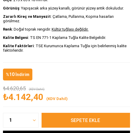
Görünüş
: Yapışacak arka yüzey kanallı, görünür yüzey antik dokuludur.
Zararlı Kireç ve Manyezit
: Çatlama, Pullanma, Kopma hasarları
görülmez.
Renk
: Doğal toprak rengidir.
Kültür tuğlası değildir.
Kalite Belgesi
: TS EN 771-1 Kaplama Tuğla Kalite Belgelidir.
Kalite Faktörleri
: TSE Kurumunca Kaplama Tuğla için belirlenmiş kalite
faktörleridir.
10
%
İndirim
₺4.620,65
(KDV Dahil)
₺4.142,40
(KDV Dahil)