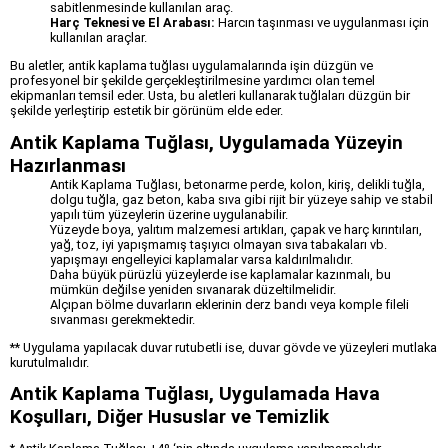
sabitlenmesinde kullanılan araç.
Harç Teknesi ve El Arabası:
Harcın taşınması ve uygulanması için
kullanılan araçlar.
Bu aletler, antik kaplama tuğlası uygulamalarında işin düzgün ve
profesyonel bir şekilde gerçekleştirilmesine yardımcı olan temel
ekipmanları temsil eder. Usta, bu aletleri kullanarak tuğlaları düzgün bir
şekilde yerleştirip estetik bir görünüm elde eder.
Antik Kaplama Tuğlası, Uygulamada Yüzeyin
Hazırlanması
Antik Kaplama Tuğlası, betonarme perde, kolon, kiriş, delikli tuğla,
dolgu tuğla, gaz beton, kaba sıva gibi rijit bir yüzeye sahip ve stabil
yapılı tüm yüzeylerin üzerine uygulanabilir.
Yüzeyde boya, yalıtım malzemesi artıkları, çapak ve harç kırıntıları,
yağ, toz, iyi yapışmamış taşıyıcı olmayan sıva tabakaları vb.
yapışmayı engelleyici kaplamalar varsa kaldırılmalıdır.
Daha büyük pürüzlü yüzeylerde ise kaplamalar kazınmalı, bu
mümkün değilse yeniden sıvanarak düzeltilmelidir.
Alçıpan bölme duvarların eklerinin derz bandı veya komple fileli
sıvanması gerekmektedir.
** Uygulama yapılacak duvar rutubetli ise, duvar gövde ve yüzeyleri mutlaka
kurutulmalıdır.
Antik Kaplama Tuğlası, Uygulamada Hava
Koşulları, Diğer Hususlar ve Temizlik