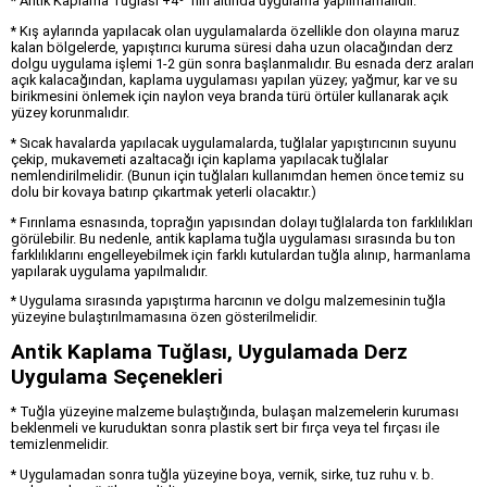
* Antik Kaplama Tuğlası +4º ‘nin altında uygulama yapılmamalıdır.
* Kış aylarında yapılacak olan uygulamalarda özellikle don olayına maruz
kalan bölgelerde, yapıştırıcı kuruma süresi daha uzun olacağından derz
dolgu uygulama işlemi 1-2 gün sonra başlanmalıdır. Bu esnada derz araları
açık kalacağından, kaplama uygulaması yapılan yüzey; yağmur, kar ve su
birikmesini önlemek için naylon veya branda türü örtüler kullanarak açık
yüzey korunmalıdır.
* Sıcak havalarda yapılacak uygulamalarda, tuğlalar yapıştırıcının suyunu
çekip, mukavemeti azaltacağı için kaplama yapılacak tuğlalar
nemlendirilmelidir. (Bunun için tuğlaları kullanımdan hemen önce temiz su
dolu bir kovaya batırıp çıkartmak yeterli olacaktır.)
* Fırınlama esnasında, toprağın yapısından dolayı tuğlalarda ton farklılıkları
görülebilir. Bu nedenle, antik kaplama tuğla uygulaması sırasında bu ton
farklılıklarını engelleyebilmek için farklı kutulardan tuğla alınıp, harmanlama
yapılarak uygulama yapılmalıdır.
* Uygulama sırasında yapıştırma harcının ve dolgu malzemesinin tuğla
yüzeyine bulaştırılmamasına özen gösterilmelidir.
Antik Kaplama Tuğlası, Uygulamada Derz
Uygulama Seçenekleri
* Tuğla yüzeyine malzeme bulaştığında, bulaşan malzemelerin kuruması
beklenmeli ve kuruduktan sonra plastik sert bir fırça veya tel fırçası ile
temizlenmelidir.
* Uygulamadan sonra tuğla yüzeyine boya, vernik, sirke, tuz ruhu v. b.