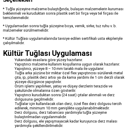
* Tuğla yüzeyine malzeme bulaştığında, bulaşan malzemelerin kuruması
beklenmeli ve kuruduktan sonra plastik sert bir fırça veya tel fırçası ile
temizlenmelidir.
* Uygulamadan sonra tuğla yüzeyine boya, vernik, sirke, tuz ruhu v. b.
malzemeler sürülmemelidir.
* Kültür Tuğlası uygulamalarında tavsiye edilen sertifikalı usta ekipleriyle
çalışılmalıdır.
Kültür Tuğlası Uygulaması
Yukarıdaki esaslara göre yüzey hazırlanır.
Yapıştırıcı malzeme kullanım koşullarına uygun olarak hazırlanır.
Yapıştırıcı, yüzeye 8 – 10 mm taraklı mala ile uygulanır.
Tuğla arka yüzüne bir miktar özel flex yapıştırıcısı sürülerek metal
çıta, ip, plastik derz artısı ya da kama yardımı ile 1 cm derzli olarak
yüzeye düzgünce yapıştırılır.
Örüm işlemi yapılırken, yatay ve düşey derzlerin terazide ve
şakulünde olmalarına özen gösterilir.
Yapıştırıcı kuruduktan sonra (24 saat) çıtalar alınmalı ve derz
dolgusuna geçilmelidir.
Tuğlalar için kullanılacak olan derz, özel flex derz dolgusu tercih
edilerek, minimum 10 mm genişlikte uygulanabilmektedir.
Derz dolgusu, derz tabancası yardımıyla tuğla yüzeyine
bulaştırılmadan uygulanmalıdır.
Derz dolgusu, ele yapışmayacak kadar kuruyunca derz malası
yardımıyla şekillendirilmelidir.