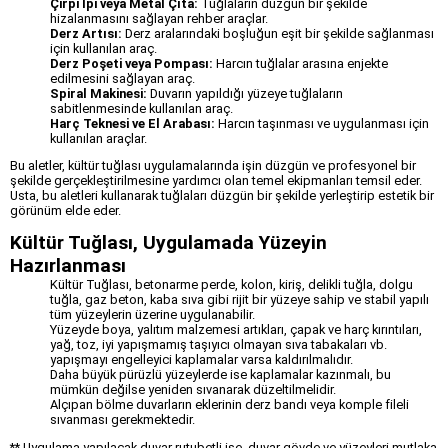
Çirpi İpi veya Metal Çıta:
Tuğlaların düzgün bir şekilde
hizalanmasını sağlayan rehber araçlar.
Derz Artısı:
Derz aralarındaki boşluğun eşit bir şekilde sağlanması
için kullanılan araç.
Derz Poşeti veya Pompası:
Harcın tuğlalar arasına enjekte
edilmesini sağlayan araç.
Spiral Makinesi:
Duvarın yapıldığı yüzeye tuğlaların
sabitlenmesinde kullanılan araç.
Harç Teknesi ve El Arabası:
Harcın taşınması ve uygulanması için
kullanılan araçlar.
Bu aletler, kültür tuğlası uygulamalarında işin düzgün ve profesyonel bir
şekilde gerçekleştirilmesine yardımcı olan temel ekipmanları temsil eder.
Usta, bu aletleri kullanarak tuğlaları düzgün bir şekilde yerleştirip estetik bir
görünüm elde eder.
Kültür Tuğlası, Uygulamada Yüzeyin
Hazırlanması
Kültür Tuğlası, betonarme perde, kolon, kiriş, delikli tuğla, dolgu
tuğla, gaz beton, kaba sıva gibi rijit bir yüzeye sahip ve stabil yapılı
tüm yüzeylerin üzerine uygulanabilir.
Yüzeyde boya, yalıtım malzemesi artıkları, çapak ve harç kırıntıları,
yağ, toz, iyi yapışmamış taşıyıcı olmayan sıva tabakaları vb.
yapışmayı engelleyici kaplamalar varsa kaldırılmalıdır.
Daha büyük pürüzlü yüzeylerde ise kaplamalar kazınmalı, bu
mümkün değilse yeniden sıvanarak düzeltilmelidir.
Alçıpan bölme duvarların eklerinin derz bandı veya komple fileli
sıvanması gerekmektedir.
** Uygulama yapılacak duvar rutubetli ise, duvar gövde ve yüzeyleri mutlaka