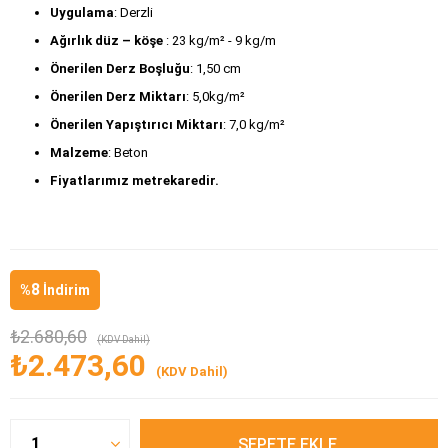
Uygulama
: Derzli
Ağırlık düz – köşe
 : 23 kg/m² - 9 kg/m
Önerilen Derz Boşluğu
: 1,50 cm
Önerilen Derz Miktarı
: 5,0kg/m²
Önerilen Yapıştırıcı Miktarı
: 7,0 kg/m²
Malzeme
: Beton
Fiyatlarımız metrekaredir.
8
%
İndirim
₺2.680,60
(KDV Dahil)
₺2.473,60
(KDV Dahil)