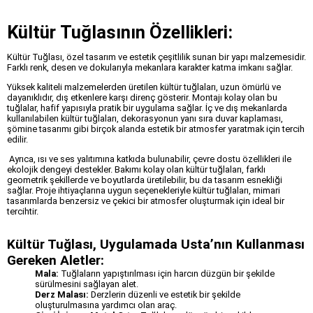
Kültür Tuğlasının Özellikleri:
Kültür Tuğlası, özel tasarım ve estetik çeşitlilik sunan bir yapı malzemesidir.
Farklı renk, desen ve dokularıyla mekanlara karakter katma imkanı sağlar.
Yüksek kaliteli malzemelerden üretilen kültür tuğlaları, uzun ömürlü ve
dayanıklıdır, dış etkenlere karşı direnç gösterir. Montajı kolay olan bu
tuğlalar, hafif yapısıyla pratik bir uygulama sağlar. İç ve dış mekanlarda
kullanılabilen kültür tuğlaları, dekorasyonun yanı sıra duvar kaplaması,
şömine tasarımı gibi birçok alanda estetik bir atmosfer yaratmak için tercih
edilir.
Ayrıca, ısı ve ses yalıtımına katkıda bulunabilir, çevre dostu özellikleri ile
ekolojik dengeyi destekler. Bakımı kolay olan kültür tuğlaları, farklı
geometrik şekillerde ve boyutlarda üretilebilir, bu da tasarım esnekliği
sağlar. Proje ihtiyaçlarına uygun seçenekleriyle kültür tuğlaları, mimari
tasarımlarda benzersiz ve çekici bir atmosfer oluşturmak için ideal bir
tercihtir.
Kültür Tuğlası, Uygulamada Usta’nın Kullanması
Gereken Aletler:
Mala:
Tuğlaların yapıştırılması için harcın düzgün bir şekilde
sürülmesini sağlayan alet.
Derz Malası:
Derzlerin düzenli ve estetik bir şekilde
oluşturulmasına yardımcı olan araç.