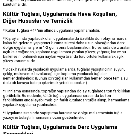
kurutulmalıdır.
Kültür Tuğlası, Uygulamada Hava Koşulları,
Diğer Hususlar ve Temizlik
* Kültür Tuğlası +4º ‘nin altında uygulama yapılmamalıdır.
* Kış aylarında yapılacak olan uygulamalarda özellikle don olayına maruz
kalan bölgelerde, yapıştırıcı kuruma süresi daha uzun olacağından derz
dolgu uygulama işlemi 1-2 gün sonra başlanmalıdır. Bu esnada derz araları
açık kalacağından, kaplama uygulaması yapılan yüzey; yağmur, kar ve su
birikmesini önlemek için naylon veya branda türü örtüler kullanarak açık
yüzey korunmalıdır.
* Sıcak havalarda yapılacak uygulamalarda, tuğlalar yapıştırıcının suyunu
çekip, mukavemeti azaltacağı için kaplama yapılacak tuğlalar
nemlendirilmelidir. (Bunun için tuğlaları kullanımdan hemen önce temiz su
dolu bir kovaya batırıp çıkartmak yeterli olacaktır.)
* Fırınlama esnasında, toprağın yapısından dolayı tuğlalarda ton farklılıkları
görülebilir. Bu nedenle, kültür tuğla uygulaması sırasında bu ton
farklılıklarını engelleyebilmek için farklı kutulardan tuğla alınıp, harmanlama
yapılarak uygulama yapılmalıdır.
* Uygulama sırasında yapıştırma harcının ve dolgu malzemesinin tuğla
yüzeyine bulaştırılmamasına özen gösterilmelidir.
Kültür Tuğlası, Uygulamada Derz Uygulama
Seçenekleri