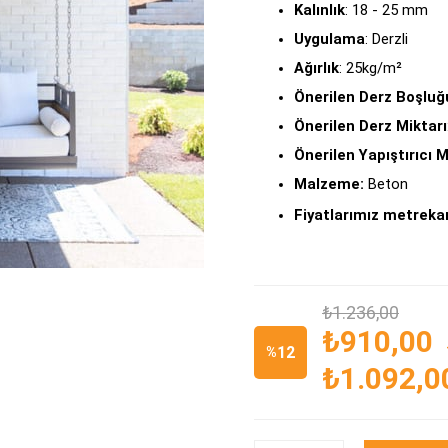
Kalınlık
: 18 - 25 mm
Uygulama
: Derzli
Ağırlık
: 25kg/m²
Önerilen Derz Boşluğ
Önerilen Derz Miktarı
Önerilen Yapıştırıcı M
Malzeme:
Beton
Fiyatlarımız metrekar
₺1.236,00
₺910,00
12
%
₺1.092,0
İndirim