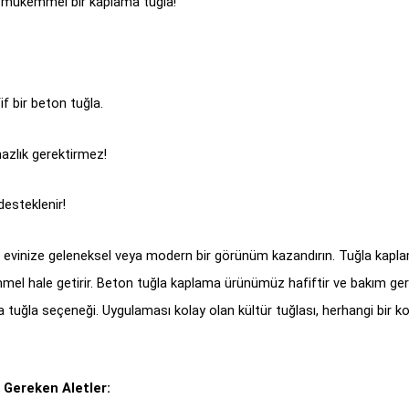
in mükemmel bir kaplama tuğla!
if bir beton tuğla.
zlık gerektirmez!
desteklenir!
ile evinize geleneksel veya modern bir görünüm kazandırın. Tuğla kaplam
mel hale getirir. Beton tuğla kaplama ürünümüz hafiftir ve bakım gere
uğla seçeneği. Uygulaması kolay olan kültür tuğlası, herhangi bir k
 Gereken Aletler: