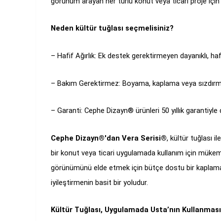
görünüm arayan her türlü konut veya ticari proje iç
Neden kültür tuğlası seçmelisiniz?
– Hafif Ağırlık: Ek destek gerektirmeyen dayanıklı, haf
– Bakım Gerektirmez: Boyama, kaplama veya sızdırma
– Garanti: Cephe Dizayn® ürünleri 50 yıllık garantiyle 
Cephe Dizayn®'dan Vera Serisi®
, kültür tuğlası 
bir konut veya ticari uygulamada kullanım için mükem
görünümünü elde etmek için bütçe dostu bir kaplama t
iyileştirmenin basit bir yoludur.
Kültür Tuğlası, Uygulamada Usta’nın Kullanması