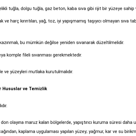
ikli tuğla, dolgu tuğla, gaz beton, kaba sıva gibi rijit bir yüzeye sahip 
 ve harç kırıntıları, yağ, toz, iyi yapışmamış taşıyıcı olmayan sıva ta
kazınmalı, bu mümkün değilse yeniden sıvanarak düzeltilmelidir.
eya komple fileli sıvanması gerekmektedir.
e ve yüzeyleri mutlaka kurutulmalıdır.
r Hususlar ve Temizlik
dır.
le don olayına maruz kalan bölgelerde, yapıştırıcı kuruma süresi dah
acağından, kaplama uygulaması yapılan yüzey; yağmur, kar ve su birikm