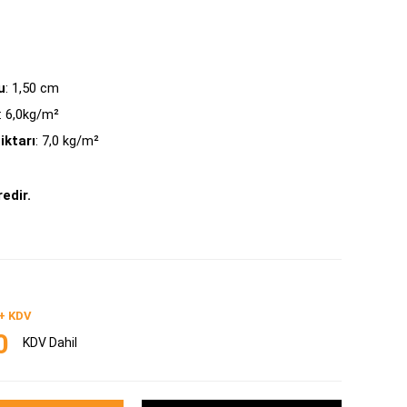
u
: 1,50 cm
: 6,0kg/m²
iktarı
: 7,0 kg/m²
edir.
+ KDV
0
KDV Dahil