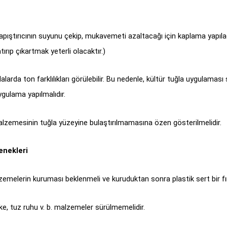
pıştırıcının suyunu çekip, mukavemeti azaltacağı için kaplama yapılaca
ıp çıkartmak yeterli olacaktır.)
arda ton farklılıkları görülebilir. Bu nedenle, kültür tuğla uygulaması s
ygulama yapılmalıdır.
lzemesinin tuğla yüzeyine bulaştırılmamasına özen gösterilmelidir.
enekleri
elerin kuruması beklenmeli ve kuruduktan sonra plastik sert bir fırça
e, tuz ruhu v. b. malzemeler sürülmemelidir.