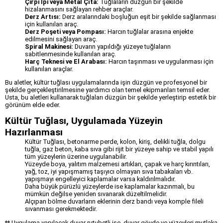
Çirpi İpi veya Metal Çıta:
Tuğlaların düzgün bir şekilde
hizalanmasını sağlayan rehber araçlar.
Derz Artısı:
Derz aralarındaki boşluğun eşit bir şekilde sağlanması
için kullanılan araç.
Derz Poşeti veya Pompası:
Harcın tuğlalar arasına enjekte
edilmesini sağlayan araç.
Spiral Makinesi:
Duvarın yapıldığı yüzeye tuğlaların
sabitlenmesinde kullanılan araç.
Harç Teknesi ve El Arabası:
Harcın taşınması ve uygulanması için
kullanılan araçlar.
Bu aletler, kültür tuğlası uygulamalarında işin düzgün ve profesyonel bir
şekilde gerçekleştirilmesine yardımcı olan temel ekipmanları temsil eder.
Usta, bu aletleri kullanarak tuğlaları düzgün bir şekilde yerleştirip estetik bir
görünüm elde eder.
Kültür Tuğlası, Uygulamada Yüzeyin
Hazırlanması
Kültür Tuğlası, betonarme perde, kolon, kiriş, delikli tuğla, dolgu
tuğla, gaz beton, kaba sıva gibi rijit bir yüzeye sahip ve stabil yapılı
tüm yüzeylerin üzerine uygulanabilir.
Yüzeyde boya, yalıtım malzemesi artıkları, çapak ve harç kırıntıları,
yağ, toz, iyi yapışmamış taşıyıcı olmayan sıva tabakaları vb.
yapışmayı engelleyici kaplamalar varsa kaldırılmalıdır.
Daha büyük pürüzlü yüzeylerde ise kaplamalar kazınmalı, bu
mümkün değilse yeniden sıvanarak düzeltilmelidir.
Alçıpan bölme duvarların eklerinin derz bandı veya komple fileli
sıvanması gerekmektedir.
** Uygulama yapılacak duvar rutubetli ise, duvar gövde ve yüzeyleri mutlaka