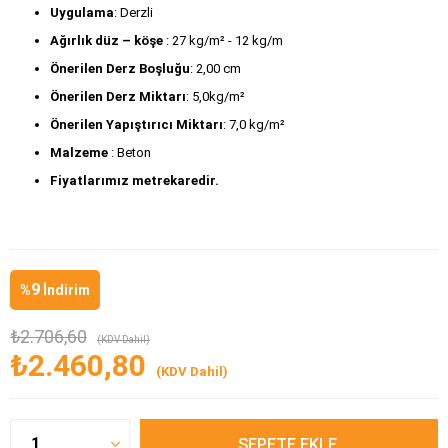
Uygulama
: Derzli
Ağırlık düz – köşe
 : 27 kg/m² - 12 kg/m
Önerilen Derz Boşluğu
: 2,00 cm
Önerilen Derz Miktarı
: 5,0kg/m² 
Önerilen Yapıştırıcı Miktarı
: 7,0 kg/m²
Malzeme 
: Beton 
Fiyatlarımız metrekaredir.
9
%
İndirim
₺2.706,60
(KDV Dahil)
₺2.460,80
(KDV Dahil)