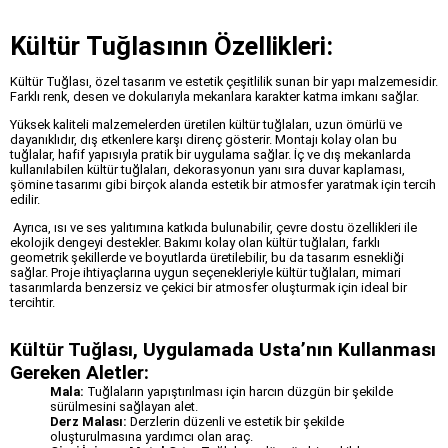
Kültür Tuğlasının Özellikleri:
Kültür Tuğlası, özel tasarım ve estetik çeşitlilik sunan bir yapı malzemesidir.
Farklı renk, desen ve dokularıyla mekanlara karakter katma imkanı sağlar.
Yüksek kaliteli malzemelerden üretilen kültür tuğlaları, uzun ömürlü ve
dayanıklıdır, dış etkenlere karşı direnç gösterir. Montajı kolay olan bu
tuğlalar, hafif yapısıyla pratik bir uygulama sağlar. İç ve dış mekanlarda
kullanılabilen kültür tuğlaları, dekorasyonun yanı sıra duvar kaplaması,
şömine tasarımı gibi birçok alanda estetik bir atmosfer yaratmak için tercih
edilir.
Ayrıca, ısı ve ses yalıtımına katkıda bulunabilir, çevre dostu özellikleri ile
ekolojik dengeyi destekler. Bakımı kolay olan kültür tuğlaları, farklı
geometrik şekillerde ve boyutlarda üretilebilir, bu da tasarım esnekliği
sağlar. Proje ihtiyaçlarına uygun seçenekleriyle kültür tuğlaları, mimari
tasarımlarda benzersiz ve çekici bir atmosfer oluşturmak için ideal bir
tercihtir.
Kültür Tuğlası, Uygulamada Usta’nın Kullanması
Gereken Aletler:
Mala:
Tuğlaların yapıştırılması için harcın düzgün bir şekilde
sürülmesini sağlayan alet.
Derz Malası:
Derzlerin düzenli ve estetik bir şekilde
oluşturulmasına yardımcı olan araç.