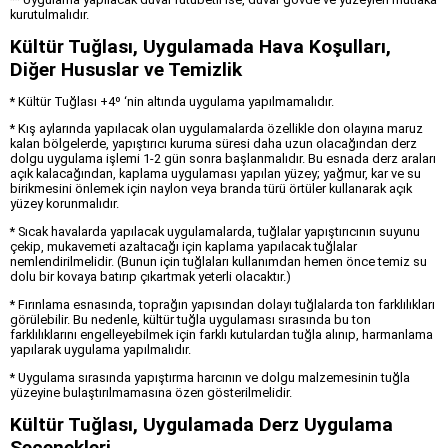
kurutulmalıdır.
Kültür Tuğlası, Uygulamada Hava Koşulları,
Diğer Hususlar ve Temizlik
* Kültür Tuğlası +4º ‘nin altında uygulama yapılmamalıdır.
* Kış aylarında yapılacak olan uygulamalarda özellikle don olayına maruz
kalan bölgelerde, yapıştırıcı kuruma süresi daha uzun olacağından derz
dolgu uygulama işlemi 1-2 gün sonra başlanmalıdır. Bu esnada derz araları
açık kalacağından, kaplama uygulaması yapılan yüzey; yağmur, kar ve su
birikmesini önlemek için naylon veya branda türü örtüler kullanarak açık
yüzey korunmalıdır.
* Sıcak havalarda yapılacak uygulamalarda, tuğlalar yapıştırıcının suyunu
çekip, mukavemeti azaltacağı için kaplama yapılacak tuğlalar
nemlendirilmelidir. (Bunun için tuğlaları kullanımdan hemen önce temiz su
dolu bir kovaya batırıp çıkartmak yeterli olacaktır.)
* Fırınlama esnasında, toprağın yapısından dolayı tuğlalarda ton farklılıkları
görülebilir. Bu nedenle, kültür tuğla uygulaması sırasında bu ton
farklılıklarını engelleyebilmek için farklı kutulardan tuğla alınıp, harmanlama
yapılarak uygulama yapılmalıdır.
* Uygulama sırasında yapıştırma harcının ve dolgu malzemesinin tuğla
yüzeyine bulaştırılmamasına özen gösterilmelidir.
Kültür Tuğlası, Uygulamada Derz Uygulama
Seçenekleri