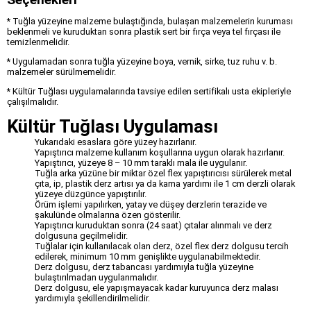
* Tuğla yüzeyine malzeme bulaştığında, bulaşan malzemelerin kuruması
beklenmeli ve kuruduktan sonra plastik sert bir fırça veya tel fırçası ile
temizlenmelidir.
* Uygulamadan sonra tuğla yüzeyine boya, vernik, sirke, tuz ruhu v. b.
malzemeler sürülmemelidir.
* Kültür Tuğlası uygulamalarında tavsiye edilen sertifikalı usta ekipleriyle
çalışılmalıdır.
Kültür Tuğlası Uygulaması
Yukarıdaki esaslara göre yüzey hazırlanır.
Yapıştırıcı malzeme kullanım koşullarına uygun olarak hazırlanır.
Yapıştırıcı, yüzeye 8 – 10 mm taraklı mala ile uygulanır.
Tuğla arka yüzüne bir miktar özel flex yapıştırıcısı sürülerek metal
çıta, ip, plastik derz artısı ya da kama yardımı ile 1 cm derzli olarak
yüzeye düzgünce yapıştırılır.
Örüm işlemi yapılırken, yatay ve düşey derzlerin terazide ve
şakulünde olmalarına özen gösterilir.
Yapıştırıcı kuruduktan sonra (24 saat) çıtalar alınmalı ve derz
dolgusuna geçilmelidir.
Tuğlalar için kullanılacak olan derz, özel flex derz dolgusu tercih
edilerek, minimum 10 mm genişlikte uygulanabilmektedir.
Derz dolgusu, derz tabancası yardımıyla tuğla yüzeyine
bulaştırılmadan uygulanmalıdır.
Derz dolgusu, ele yapışmayacak kadar kuruyunca derz malası
yardımıyla şekillendirilmelidir.