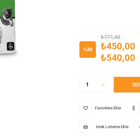
₺771,45
₺450,00
30
%
₺540,00
İndirim
Favorilere Ekle
İstek Listeme Ekle