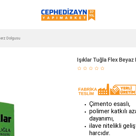
 Derz Dolgusu
Işıklar Tuğla Flex Beyaz
Çimento esaslı,
polimer katkılı a
dayanımı,
ilave nitelikli ge
harcıdır.