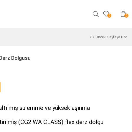
0
0
< < Önceki Sayfaya Dön
 Derz Dolgusu
zaltılmış su emme ve yüksek aşınma
liştirilmiş (CG2 WA CLASS) flex derz dolgu