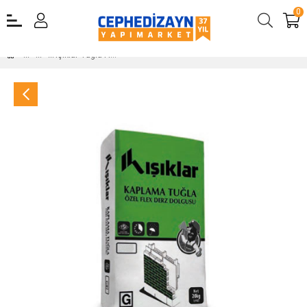
0
Işıklar Tuğla Flex Gri Derz Dolgusu