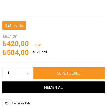
21
%
İndirim
₺641,20
₺420,00
+ KDV
₺504,00
KDV Dahil
Favorilere Ekle