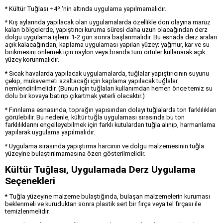
* Kültür Tuğlası +4º ‘nin altında uygulama yapılmamalıdır.
* Kış aylarında yapılacak olan uygulamalarda özellikle don olayına maruz
kalan bölgelerde, yapıştırıcı kuruma süresi daha uzun olacağından derz
dolgu uygulama işlemi 1-2 gün sonra başlanmalıdır. Bu esnada derz araları
açık kalacağından, kaplama uygulaması yapılan yüzey; yağmur, kar ve su
birikmesini önlemek için naylon veya branda türü örtüler kullanarak açık
yüzey korunmalıdır.
* Sıcak havalarda yapılacak uygulamalarda, tuğlalar yapıştırıcının suyunu
çekip, mukavemeti azaltacağı için kaplama yapılacak tuğlalar
nemlendirilmelidir. (Bunun için tuğlaları kullanımdan hemen önce temiz su
dolu bir kovaya batırıp çıkartmak yeterli olacaktır.)
* Fırınlama esnasında, toprağın yapısından dolayı tuğlalarda ton farklılıkları
görülebilir. Bu nedenle, kültür tuğla uygulaması sırasında bu ton
farklılıklarını engelleyebilmek için farklı kutulardan tuğla alınıp, harmanlama
yapılarak uygulama yapılmalıdır.
* Uygulama sırasında yapıştırma harcının ve dolgu malzemesinin tuğla
yüzeyine bulaştırılmamasına özen gösterilmelidir.
Kültür Tuğlası, Uygulamada Derz Uygulama
Seçenekleri
* Tuğla yüzeyine malzeme bulaştığında, bulaşan malzemelerin kuruması
beklenmeli ve kuruduktan sonra plastik sert bir fırça veya tel fırçası ile
temizlenmelidir.