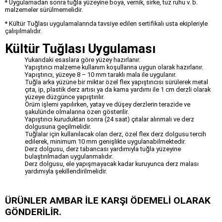
* Uygulamadan sonra tuğla yüzeyine boya, vernik, sirke, tuz ruhu v. b.
malzemeler sürülmemelidir.
* Kültür Tuğlası uygulamalarında tavsiye edilen sertifikalı usta ekipleriyle
çalışılmalıdır.
Kültür Tuğlası Uygulaması
Yukarıdaki esaslara göre yüzey hazırlanır.
Yapıştırıcı malzeme kullanım koşullarına uygun olarak hazırlanır.
Yapıştırıcı, yüzeye 8 – 10 mm taraklı mala ile uygulanır.
Tuğla arka yüzüne bir miktar özel flex yapıştırıcısı sürülerek metal
çıta, ip, plastik derz artısı ya da kama yardımı ile 1 cm derzli olarak
yüzeye düzgünce yapıştırılır.
Örüm işlemi yapılırken, yatay ve düşey derzlerin terazide ve
şakulünde olmalarına özen gösterilir.
Yapıştırıcı kuruduktan sonra (24 saat) çıtalar alınmalı ve derz
dolgusuna geçilmelidir.
Tuğlalar için kullanılacak olan derz, özel flex derz dolgusu tercih
edilerek, minimum 10 mm genişlikte uygulanabilmektedir.
Derz dolgusu, derz tabancası yardımıyla tuğla yüzeyine
bulaştırılmadan uygulanmalıdır.
Derz dolgusu, ele yapışmayacak kadar kuruyunca derz malası
yardımıyla şekillendirilmelidir.
ÜRÜNLER AMBAR İLE KARŞI ÖDEMELİ OLARAK
GÖNDERİLİR.