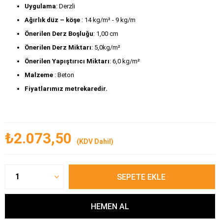
Uygulama
: Derzli
Ağırlık düz – köşe
 : 14 kg/m² - 9 kg/m
Önerilen Derz Boşluğu
: 1,00 cm
Önerilen Derz Miktarı
: 5,0kg/m² 
Önerilen Yapıştırıcı Miktarı
: 6,0 kg/m²
Malzeme 
: Beton 
Fiyatlarımız metrekaredir.
₺2.073,50
(KDV Dahil)