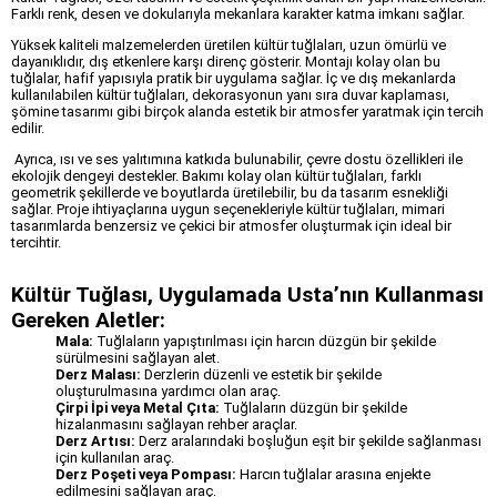
Farklı renk, desen ve dokularıyla mekanlara karakter katma imkanı sağlar.
Yüksek kaliteli malzemelerden üretilen kültür tuğlaları, uzun ömürlü ve
dayanıklıdır, dış etkenlere karşı direnç gösterir. Montajı kolay olan bu
tuğlalar, hafif yapısıyla pratik bir uygulama sağlar. İç ve dış mekanlarda
kullanılabilen kültür tuğlaları, dekorasyonun yanı sıra duvar kaplaması,
şömine tasarımı gibi birçok alanda estetik bir atmosfer yaratmak için tercih
edilir.
Ayrıca, ısı ve ses yalıtımına katkıda bulunabilir, çevre dostu özellikleri ile
ekolojik dengeyi destekler. Bakımı kolay olan kültür tuğlaları, farklı
geometrik şekillerde ve boyutlarda üretilebilir, bu da tasarım esnekliği
sağlar. Proje ihtiyaçlarına uygun seçenekleriyle kültür tuğlaları, mimari
tasarımlarda benzersiz ve çekici bir atmosfer oluşturmak için ideal bir
tercihtir.
Kültür Tuğlası, Uygulamada Usta’nın Kullanması
Gereken Aletler:
Mala:
Tuğlaların yapıştırılması için harcın düzgün bir şekilde
sürülmesini sağlayan alet.
Derz Malası:
Derzlerin düzenli ve estetik bir şekilde
oluşturulmasına yardımcı olan araç.
Çirpi İpi veya Metal Çıta:
Tuğlaların düzgün bir şekilde
hizalanmasını sağlayan rehber araçlar.
Derz Artısı:
Derz aralarındaki boşluğun eşit bir şekilde sağlanması
için kullanılan araç.
Derz Poşeti veya Pompası:
Harcın tuğlalar arasına enjekte
edilmesini sağlayan araç.