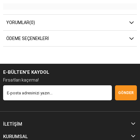
YORUMLAR
(0)
ÖDEME SEÇENEKLERI
E-BÜLTEN'E KAYDOL
Fırsatları kaçırma!
GÖNDER
İLETİŞİM
KURUMSAL