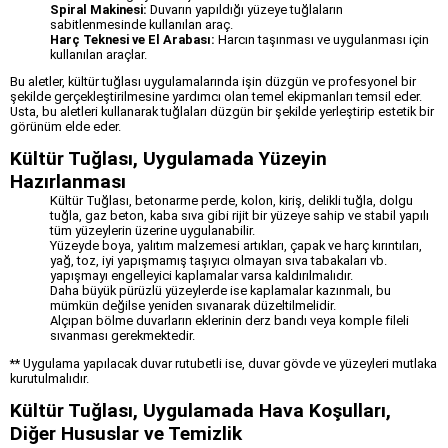
Spiral Makinesi:
Duvarın yapıldığı yüzeye tuğlaların
sabitlenmesinde kullanılan araç.
Harç Teknesi ve El Arabası:
Harcın taşınması ve uygulanması için
kullanılan araçlar.
Bu aletler, kültür tuğlası uygulamalarında işin düzgün ve profesyonel bir
şekilde gerçekleştirilmesine yardımcı olan temel ekipmanları temsil eder.
Usta, bu aletleri kullanarak tuğlaları düzgün bir şekilde yerleştirip estetik bir
görünüm elde eder.
Kültür Tuğlası, Uygulamada Yüzeyin
Hazırlanması
Kültür Tuğlası, betonarme perde, kolon, kiriş, delikli tuğla, dolgu
tuğla, gaz beton, kaba sıva gibi rijit bir yüzeye sahip ve stabil yapılı
tüm yüzeylerin üzerine uygulanabilir.
Yüzeyde boya, yalıtım malzemesi artıkları, çapak ve harç kırıntıları,
yağ, toz, iyi yapışmamış taşıyıcı olmayan sıva tabakaları vb.
yapışmayı engelleyici kaplamalar varsa kaldırılmalıdır.
Daha büyük pürüzlü yüzeylerde ise kaplamalar kazınmalı, bu
mümkün değilse yeniden sıvanarak düzeltilmelidir.
Alçıpan bölme duvarların eklerinin derz bandı veya komple fileli
sıvanması gerekmektedir.
** Uygulama yapılacak duvar rutubetli ise, duvar gövde ve yüzeyleri mutlaka
kurutulmalıdır.
Kültür Tuğlası, Uygulamada Hava Koşulları,
Diğer Hususlar ve Temizlik