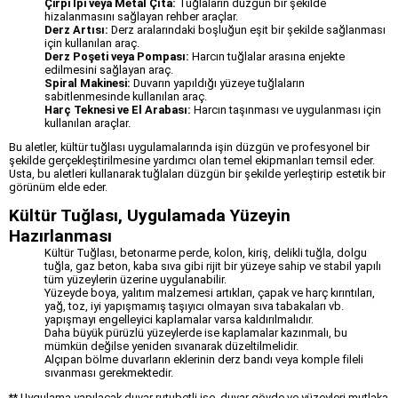
Çirpi İpi veya Metal Çıta:
Tuğlaların düzgün bir şekilde
hizalanmasını sağlayan rehber araçlar.
Derz Artısı:
Derz aralarındaki boşluğun eşit bir şekilde sağlanması
için kullanılan araç.
Derz Poşeti veya Pompası:
Harcın tuğlalar arasına enjekte
edilmesini sağlayan araç.
Spiral Makinesi:
Duvarın yapıldığı yüzeye tuğlaların
sabitlenmesinde kullanılan araç.
Harç Teknesi ve El Arabası:
Harcın taşınması ve uygulanması için
kullanılan araçlar.
Bu aletler, kültür tuğlası uygulamalarında işin düzgün ve profesyonel bir
şekilde gerçekleştirilmesine yardımcı olan temel ekipmanları temsil eder.
Usta, bu aletleri kullanarak tuğlaları düzgün bir şekilde yerleştirip estetik bir
görünüm elde eder.
Kültür Tuğlası, Uygulamada Yüzeyin
Hazırlanması
Kültür Tuğlası, betonarme perde, kolon, kiriş, delikli tuğla, dolgu
tuğla, gaz beton, kaba sıva gibi rijit bir yüzeye sahip ve stabil yapılı
tüm yüzeylerin üzerine uygulanabilir.
Yüzeyde boya, yalıtım malzemesi artıkları, çapak ve harç kırıntıları,
yağ, toz, iyi yapışmamış taşıyıcı olmayan sıva tabakaları vb.
yapışmayı engelleyici kaplamalar varsa kaldırılmalıdır.
Daha büyük pürüzlü yüzeylerde ise kaplamalar kazınmalı, bu
mümkün değilse yeniden sıvanarak düzeltilmelidir.
Alçıpan bölme duvarların eklerinin derz bandı veya komple fileli
sıvanması gerekmektedir.
** Uygulama yapılacak duvar rutubetli ise, duvar gövde ve yüzeyleri mutlaka