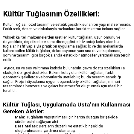
Kültür Tuğlasının Özellikleri:
Kültür Tuğlası, özel tasarım ve estetik çeşitlilik sunan bir yapı malzemesidir.
Farklı renk, desen ve dokularıyla mekanlara karakter katma imkanı sağlar.
Yüksek kaliteli malzemelerden üretilen kültür tuğlaları, uzun ömürlü ve
dayanıklıdır, dış etkenlere karşı direnç gösterir. Montajı kolay olan bu
tuğlalar, hafif yapısıyla pratik bir uygulama sağlar. İç ve dış mekanlarda
kullanılabilen kültür tuğlaları, dekorasyonun yanı sıra duvar kaplaması,
şömine tasarımı gibi birçok alanda estetik bir atmosfer yaratmak için tercih
edilir.
Ayrıca, ısı ve ses yalıtımına katkıda bulunabilir, çevre dostu özellikleri ile
ekolojik dengeyi destekler. Bakımı kolay olan kültür tuğlaları, farklı
geometrik şekillerde ve boyutlarda üretilebilir, bu da tasarım esnekliği
sağlar. Proje ihtiyaçlarına uygun seçenekleriyle kültür tuğlaları, mimari
tasarımlarda benzersiz ve çekici bir atmosfer oluşturmak için ideal bir
tercihtir.
Kültür Tuğlası, Uygulamada Usta’nın Kullanması
Gereken Aletler:
Mala:
Tuğlaların yapıştırılması için harcın düzgün bir şekilde
sürülmesini sağlayan alet.
Derz Malası:
Derzlerin düzenli ve estetik bir şekilde
oluşturulmasına yardımcı olan araç.