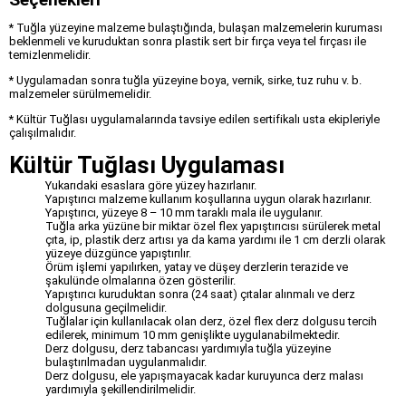
* Tuğla yüzeyine malzeme bulaştığında, bulaşan malzemelerin kuruması
beklenmeli ve kuruduktan sonra plastik sert bir fırça veya tel fırçası ile
temizlenmelidir.
* Uygulamadan sonra tuğla yüzeyine boya, vernik, sirke, tuz ruhu v. b.
malzemeler sürülmemelidir.
* Kültür Tuğlası uygulamalarında tavsiye edilen sertifikalı usta ekipleriyle
çalışılmalıdır.
Kültür Tuğlası Uygulaması
Yukarıdaki esaslara göre yüzey hazırlanır.
Yapıştırıcı malzeme kullanım koşullarına uygun olarak hazırlanır.
Yapıştırıcı, yüzeye 8 – 10 mm taraklı mala ile uygulanır.
Tuğla arka yüzüne bir miktar özel flex yapıştırıcısı sürülerek metal
çıta, ip, plastik derz artısı ya da kama yardımı ile 1 cm derzli olarak
yüzeye düzgünce yapıştırılır.
Örüm işlemi yapılırken, yatay ve düşey derzlerin terazide ve
şakulünde olmalarına özen gösterilir.
Yapıştırıcı kuruduktan sonra (24 saat) çıtalar alınmalı ve derz
dolgusuna geçilmelidir.
Tuğlalar için kullanılacak olan derz, özel flex derz dolgusu tercih
edilerek, minimum 10 mm genişlikte uygulanabilmektedir.
Derz dolgusu, derz tabancası yardımıyla tuğla yüzeyine
bulaştırılmadan uygulanmalıdır.
Derz dolgusu, ele yapışmayacak kadar kuruyunca derz malası
yardımıyla şekillendirilmelidir.