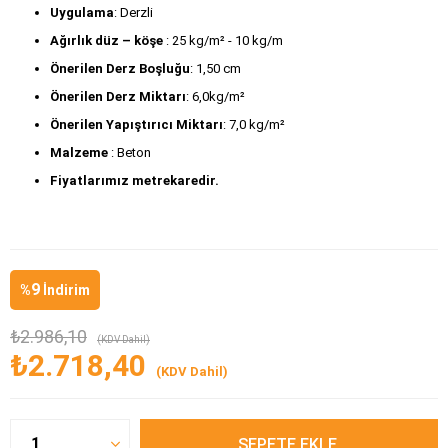
Uygulama
: Derzli
Ağırlık düz – köşe
 : 25 kg/m² - 10 kg/m
Önerilen Derz Boşluğu
: 1,50 cm
Önerilen Derz Miktarı
: 6,0kg/m² 
Önerilen Yapıştırıcı Miktarı
: 7,0 kg/m²
Malzeme 
: Beton 
Fiyatlarımız metrekaredir.
9
%
İndirim
₺2.986,10
(KDV Dahil)
₺2.718,40
(KDV Dahil)