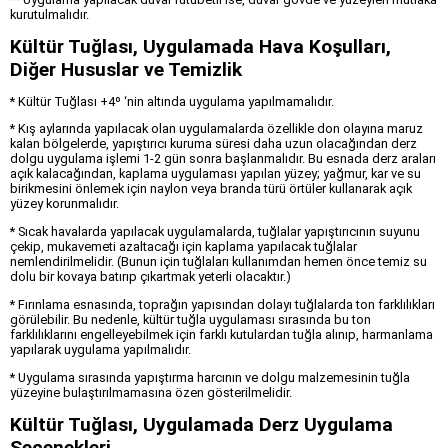
kurutulmalıdır.
Kültür Tuğlası, Uygulamada Hava Koşulları,
Diğer Hususlar ve Temizlik
* Kültür Tuğlası +4º ‘nin altında uygulama yapılmamalıdır.
* Kış aylarında yapılacak olan uygulamalarda özellikle don olayına maruz
kalan bölgelerde, yapıştırıcı kuruma süresi daha uzun olacağından derz
dolgu uygulama işlemi 1-2 gün sonra başlanmalıdır. Bu esnada derz araları
açık kalacağından, kaplama uygulaması yapılan yüzey; yağmur, kar ve su
birikmesini önlemek için naylon veya branda türü örtüler kullanarak açık
yüzey korunmalıdır.
* Sıcak havalarda yapılacak uygulamalarda, tuğlalar yapıştırıcının suyunu
çekip, mukavemeti azaltacağı için kaplama yapılacak tuğlalar
nemlendirilmelidir. (Bunun için tuğlaları kullanımdan hemen önce temiz su
dolu bir kovaya batırıp çıkartmak yeterli olacaktır.)
* Fırınlama esnasında, toprağın yapısından dolayı tuğlalarda ton farklılıkları
görülebilir. Bu nedenle, kültür tuğla uygulaması sırasında bu ton
farklılıklarını engelleyebilmek için farklı kutulardan tuğla alınıp, harmanlama
yapılarak uygulama yapılmalıdır.
* Uygulama sırasında yapıştırma harcının ve dolgu malzemesinin tuğla
yüzeyine bulaştırılmamasına özen gösterilmelidir.
Kültür Tuğlası, Uygulamada Derz Uygulama
Seçenekleri