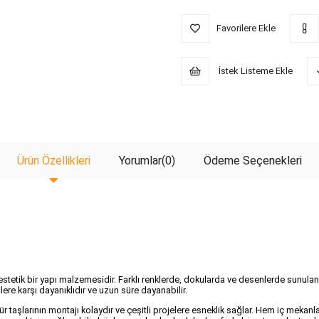
Favorilere Ekle
İstek Listeme Ekle
Ürün Özellikleri
Yorumlar
(0)
Ödeme Seçenekleri
 estetik bir yapı malzemesidir. Farklı renklerde, dokularda ve desenlerde sunulan 
nlere karşı dayanıklıdır ve uzun süre dayanabilir.
tür taşlarının montajı kolaydır ve çeşitli projelere esneklik sağlar. Hem iç meka