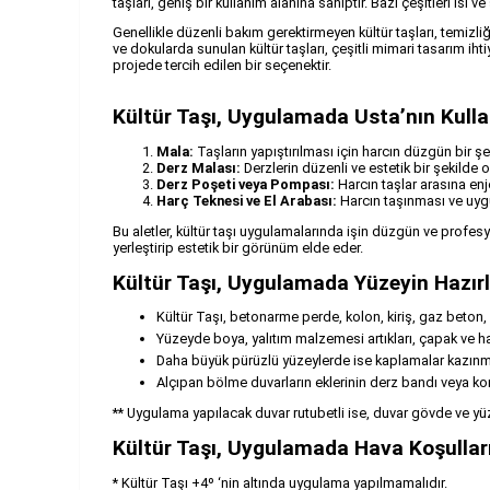
taşları, geniş bir kullanım alanına sahiptir. Bazı çeşitleri ısı
Genellikle düzenli bakım gerektirmeyen kültür taşları, temizli
ve dokularda sunulan kültür taşları, çeşitli mimari tasarım ih
projede tercih edilen bir seçenektir.
Kültür Taşı, Uygulamada Usta’nın Kulla
Mala:
Taşların yapıştırılması için harcın düzgün bir ş
Derz Malası:
Derzlerin düzenli ve estetik bir şekilde
Derz Poşeti veya Pompası:
Harcın taşlar arasına enj
Harç Teknesi ve El Arabası:
Harcın taşınması ve uygu
Bu aletler, kültür taşı uygulamalarında işin düzgün ve profesy
yerleştirip estetik bir görünüm elde eder.
Kültür Taşı, Uygulamada Yüzeyin Hazır
Kültür Taşı, betonarme perde, kolon, kiriş, gaz beton, k
Yüzeyde boya, yalıtım malzemesi artıkları, çapak ve harç
Daha büyük pürüzlü yüzeylerde ise kaplamalar kazınma
Alçıpan bölme duvarların eklerinin derz bandı veya ko
** Uygulama yapılacak duvar rutubetli ise, duvar gövde ve yüz
Kültür Taşı, Uygulamada Hava Koşulları
* Kültür Taşı +4º ‘nin altında uygulama yapılmamalıdır.