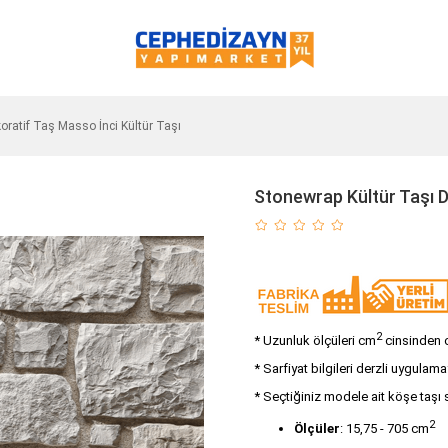
oratif Taş Masso İnci Kültür Taşı
Stonewrap Kültür Taşı D
2
* Uzunluk ölçüleri cm
cinsinden ol
* Sarfiyat bilgileri derzli uygulama
* Seçtiğiniz modele ait köşe taşı 
2
Ölçüler
: 15,75 - 705 cm