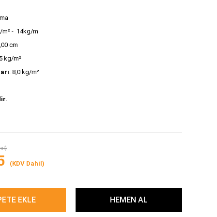
ığma
g/m² -  14kg/m
2,00 cm
,5 kg/m² 
tarı
: 8,0 kg/m²
ir.
il)
5
(KDV Dahil)