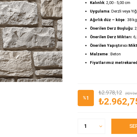
Kalınlık
: 2,00 - 5,00 cm
Uygulama
: Derzli veya Y
Ağırlık düz – köşe
 : 38 k
Önerilen Derz Boşluğu
: 
Önerilen Derz Miktarı
: 6
Önerilen Yapıştırıcı Mik
Malzeme 
: Beton 
Fiyatlarımız metrekared
₺2.978,12
(KDV Dah
1
%
₺2.962,7
İndirim