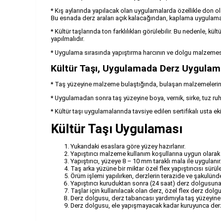
* Kış aylarında yapılacak olan uygulamalarda özellikle don 
Bu esnada derz araları açık kalacağından, kaplama uygulaması
* Kültür taşlarında ton farklılıkları görülebilir. Bu nedenle, k
yapılmalıdır.
* Uygulama sırasında yapıştırma harcının ve dolgu malzemesi
Kültür Taşı, Uygulamada Derz Uygulam
* Taş yüzeyine malzeme bulaştığında, bulaşan malzemelerin kur
* Uygulamadan sonra taş yüzeyine boya, vernik, sirke, tuz ru
* Kültür taşı uygulamalarında tavsiye edilen sertifikalı usta ekip
Kültür Taşı Uygulaması
Yukarıdaki esaslara göre yüzey hazırlanır.
Yapıştırıcı malzeme kullanım koşullarına uygun olarak h
Yapıştırıcı, yüzeye 8 – 10 mm taraklı mala ile uygulanır
Taş arka yüzüne bir miktar özel flex yapıştırıcısı sürül
Örüm işlemi yapılırken, derzlerin terazide ve şakulünde
Yapıştırıcı kuruduktan sonra (24 saat) derz dolgusuna 
Taşlar için kullanılacak olan derz, özel flex derz dol
Derz dolgusu, derz tabancası yardımıyla taş yüzeyine
Derz dolgusu, ele yapışmayacak kadar kuruyunca derz m