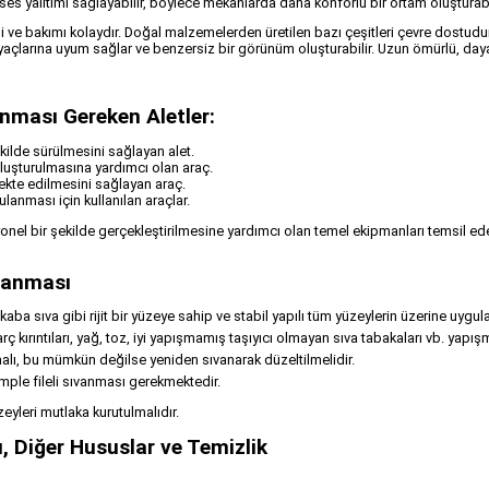
 ve ses yalıtımı sağlayabilir, böylece mekanlarda daha konforlu bir ortam oluşturabi
ği ve bakımı kolaydır. Doğal malzemelerden üretilen bazı çeşitleri çevre dostudur
tiyaçlarına uyum sağlar ve benzersiz bir görünüm oluşturabilir. Uzun ömürlü, dayan
nması Gereken Aletler:
ekilde sürülmesini sağlayan alet.
 oluşturulmasına yardımcı olan araç.
ekte edilmesini sağlayan araç.
lanması için kullanılan araçlar.
onel bir şekilde gerçekleştirilmesine yardımcı olan temel ekipmanları temsil eder.
lanması
aba sıva gibi rijit bir yüzeye sahip ve stabil yapılı tüm yüzeylerin üzerine uygula
 kırıntıları, yağ, toz, iyi yapışmamış taşıyıcı olmayan sıva tabakaları vb. yapışm
lı, bu mümkün değilse yeniden sıvanarak düzeltilmelidir.
mple fileli sıvanması gerekmektedir.
eyleri mutlaka kurutulmalıdır.
, Diğer Hususlar ve Temizlik