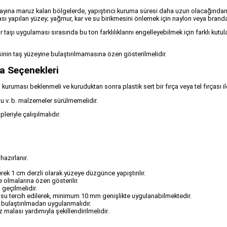
olayına maruz kalan bölgelerde, yapıştırıcı kuruma süresi daha uzun olacağında
 yapılan yüzey; yağmur, kar ve su birikmesini önlemek için naylon veya branda t
ültür taşı uygulaması sırasında bu ton farklılıklarını engelleyebilmek için farklı k
nin taş yüzeyine bulaştırılmamasına özen gösterilmelidir.
a Seçenekleri
uması beklenmeli ve kuruduktan sonra plastik sert bir fırça veya tel fırçası il
hu v. b. malzemeler sürülmemelidir.
leriyle çalışılmalıdır.
azırlanır.
.
erek 1 cm derzli olarak yüzeye düzgünce yapıştırılır.
 olmalarına özen gösterilir.
geçilmelidir.
gusu tercih edilerek, minimum 10 mm genişlikte uygulanabilmektedir.
 bulaştırılmadan uygulanmalıdır.
alası yardımıyla şekillendirilmelidir.