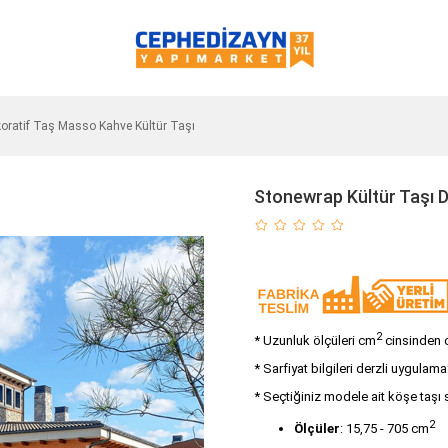
koratif Taş Masso Kahve Kültür Taşı
Stonewrap Kültür Taşı 
2
* Uzunluk ölçüleri cm
cinsinden ol
* Sarfiyat bilgileri derzli uygulama
* Seçtiğiniz modele ait köşe taşı 
2
Ölçüler
: 15,75 - 705 cm