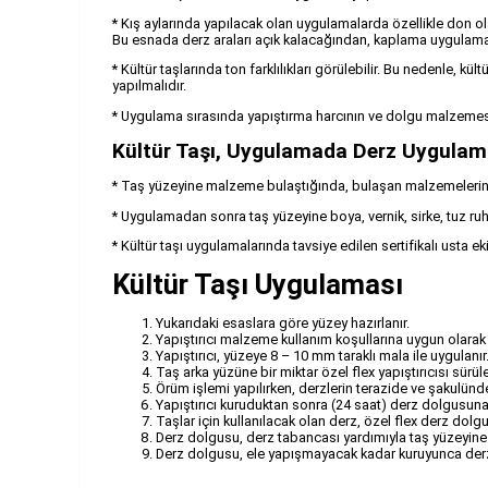
* Kış aylarında yapılacak olan uygulamalarda özellikle don 
Bu esnada derz araları açık kalacağından, kaplama uygulaması
* Kültür taşlarında ton farklılıkları görülebilir. Bu nedenle, k
yapılmalıdır.
* Uygulama sırasında yapıştırma harcının ve dolgu malzemesi
Kültür Taşı, Uygulamada Derz Uygulam
* Taş yüzeyine malzeme bulaştığında, bulaşan malzemelerin kur
* Uygulamadan sonra taş yüzeyine boya, vernik, sirke, tuz ru
* Kültür taşı uygulamalarında tavsiye edilen sertifikalı usta ekip
Kültür Taşı Uygulaması
Yukarıdaki esaslara göre yüzey hazırlanır.
Yapıştırıcı malzeme kullanım koşullarına uygun olarak h
Yapıştırıcı, yüzeye 8 – 10 mm taraklı mala ile uygulanır
Taş arka yüzüne bir miktar özel flex yapıştırıcısı sürül
Örüm işlemi yapılırken, derzlerin terazide ve şakulünde
Yapıştırıcı kuruduktan sonra (24 saat) derz dolgusuna 
Taşlar için kullanılacak olan derz, özel flex derz dol
Derz dolgusu, derz tabancası yardımıyla taş yüzeyine
Derz dolgusu, ele yapışmayacak kadar kuruyunca derz m