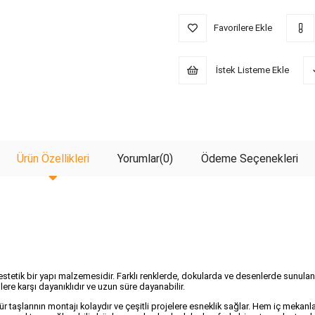
Favorilere Ekle
İstek Listeme Ekle
Ürün Özellikleri
Yorumlar
(0)
Ödeme Seçenekleri
 estetik bir yapı malzemesidir. Farklı renklerde, dokularda ve desenlerde sunulan 
nlere karşı dayanıklıdır ve uzun süre dayanabilir.
tür taşlarının montajı kolaydır ve çeşitli projelere esneklik sağlar. Hem iç meka