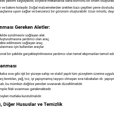
 ve ses yalıtımı sağlayabilir, böylece mekanlarda daha konforlu bir ortam oluşturabi
ği ve bakımı kolaydır. Doğal malzemelerden üretilen bazı çeşitleri çevre dostudur
tiyaçlarına uyum sağlar ve benzersiz bir görünüm oluşturabilir. Uzun ömürlü, dayan
nması Gereken Aletler:
ekilde sürülmesini sağlayan alet.
 oluşturulmasına yardımcı olan araç.
ekte edilmesini sağlayan araç.
lanması için kullanılan araçlar.
onel bir şekilde gerçekleştirilmesine yardımcı olan temel ekipmanları temsil eder.
lanması
aba sıva gibi rijit bir yüzeye sahip ve stabil yapılı tüm yüzeylerin üzerine uygula
 kırıntıları, yağ, toz, iyi yapışmamış taşıyıcı olmayan sıva tabakaları vb. yapışm
lı, bu mümkün değilse yeniden sıvanarak düzeltilmelidir.
mple fileli sıvanması gerekmektedir.
eyleri mutlaka kurutulmalıdır.
, Diğer Hususlar ve Temizlik