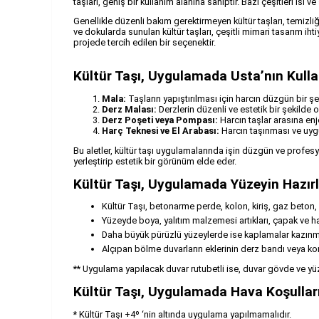
taşları, geniş bir kullanım alanına sahiptir. Bazı çeşitleri ısı
Genellikle düzenli bakım gerektirmeyen kültür taşları, temizli
ve dokularda sunulan kültür taşları, çeşitli mimari tasarım ih
projede tercih edilen bir seçenektir.
Kültür Taşı, Uygulamada Usta’nın Kulla
Mala:
Taşların yapıştırılması için harcın düzgün bir ş
Derz Malası:
Derzlerin düzenli ve estetik bir şekilde
Derz Poşeti veya Pompası:
Harcın taşlar arasına enj
Harç Teknesi ve El Arabası:
Harcın taşınması ve uygu
Bu aletler, kültür taşı uygulamalarında işin düzgün ve profesy
yerleştirip estetik bir görünüm elde eder.
Kültür Taşı, Uygulamada Yüzeyin Hazır
Kültür Taşı, betonarme perde, kolon, kiriş, gaz beton, k
Yüzeyde boya, yalıtım malzemesi artıkları, çapak ve harç
Daha büyük pürüzlü yüzeylerde ise kaplamalar kazınma
Alçıpan bölme duvarların eklerinin derz bandı veya ko
** Uygulama yapılacak duvar rutubetli ise, duvar gövde ve yüz
Kültür Taşı, Uygulamada Hava Koşulları
* Kültür Taşı +4º ‘nin altında uygulama yapılmamalıdır.