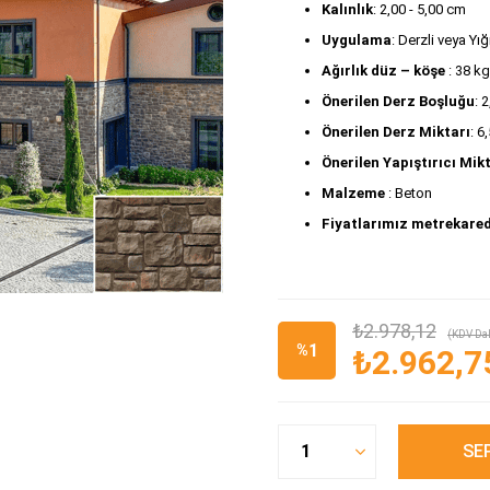
Kalınlık
: 2,00 - 5,00 cm
Uygulama
: Derzli veya Y
Ağırlık düz – köşe
 : 38 k
Önerilen Derz Boşluğu
: 
Önerilen Derz Miktarı
: 6
Önerilen Yapıştırıcı Mik
Malzeme 
: Beton 
Fiyatlarımız metrekared
₺2.978,12
(KDV Dah
1
%
₺2.962,7
İndirim