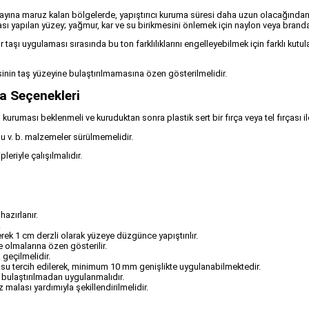
olayına maruz kalan bölgelerde, yapıştırıcı kuruma süresi daha uzun olacağında
 yapılan yüzey; yağmur, kar ve su birikmesini önlemek için naylon veya branda t
ültür taşı uygulaması sırasında bu ton farklılıklarını engelleyebilmek için farklı k
nin taş yüzeyine bulaştırılmamasına özen gösterilmelidir.
a Seçenekleri
uması beklenmeli ve kuruduktan sonra plastik sert bir fırça veya tel fırçası il
hu v. b. malzemeler sürülmemelidir.
leriyle çalışılmalıdır.
azırlanır.
.
erek 1 cm derzli olarak yüzeye düzgünce yapıştırılır.
 olmalarına özen gösterilir.
geçilmelidir.
gusu tercih edilerek, minimum 10 mm genişlikte uygulanabilmektedir.
 bulaştırılmadan uygulanmalıdır.
alası yardımıyla şekillendirilmelidir.