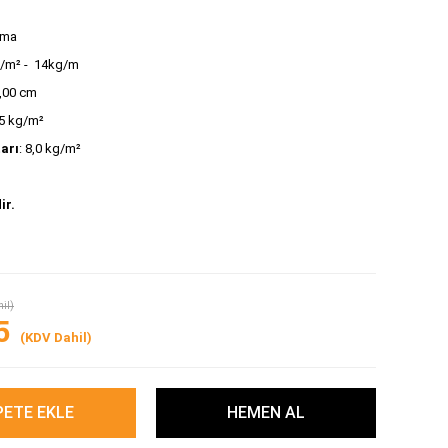
ığma
g/m² -  14kg/m
2,00 cm
,5 kg/m² 
tarı
: 8,0 kg/m²
ir.
il)
5
(KDV Dahil)