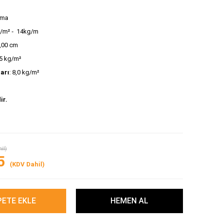
ığma
g/m² -  14kg/m
2,00 cm
,5 kg/m² 
tarı
: 8,0 kg/m²
ir.
il)
5
(KDV Dahil)