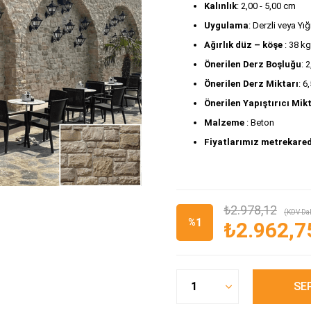
Kalınlık
: 2,00 - 5,00 cm
Uygulama
: Derzli veya Y
Ağırlık düz – köşe
 : 38 k
Önerilen Derz Boşluğu
: 
Önerilen Derz Miktarı
: 6
Önerilen Yapıştırıcı Mik
Malzeme 
: Beton 
Fiyatlarımız metrekared
₺2.978,12
(KDV Dah
1
%
₺2.962,7
İndirim