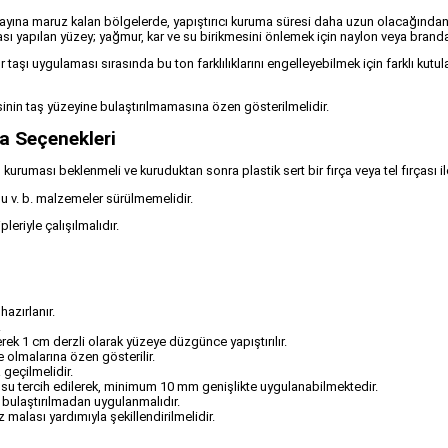
olayına maruz kalan bölgelerde, yapıştırıcı kuruma süresi daha uzun olacağında
 yapılan yüzey; yağmur, kar ve su birikmesini önlemek için naylon veya branda t
ültür taşı uygulaması sırasında bu ton farklılıklarını engelleyebilmek için farklı k
nin taş yüzeyine bulaştırılmamasına özen gösterilmelidir.
a Seçenekleri
uması beklenmeli ve kuruduktan sonra plastik sert bir fırça veya tel fırçası il
hu v. b. malzemeler sürülmemelidir.
leriyle çalışılmalıdır.
azırlanır.
.
erek 1 cm derzli olarak yüzeye düzgünce yapıştırılır.
 olmalarına özen gösterilir.
geçilmelidir.
gusu tercih edilerek, minimum 10 mm genişlikte uygulanabilmektedir.
 bulaştırılmadan uygulanmalıdır.
alası yardımıyla şekillendirilmelidir.