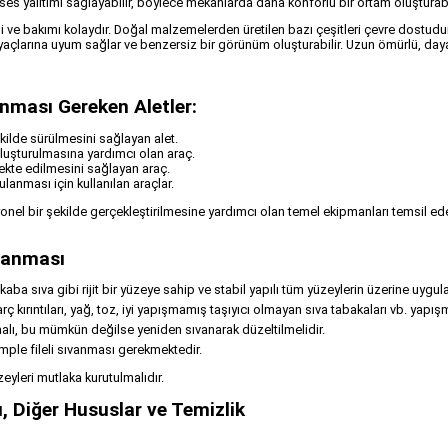
 ve ses yalıtımı sağlayabilir, böylece mekanlarda daha konforlu bir ortam oluşturabi
ği ve bakımı kolaydır. Doğal malzemelerden üretilen bazı çeşitleri çevre dostudur
tiyaçlarına uyum sağlar ve benzersiz bir görünüm oluşturabilir. Uzun ömürlü, dayan
nması Gereken Aletler:
ekilde sürülmesini sağlayan alet.
 oluşturulmasına yardımcı olan araç.
ekte edilmesini sağlayan araç.
lanması için kullanılan araçlar.
onel bir şekilde gerçekleştirilmesine yardımcı olan temel ekipmanları temsil eder.
lanması
aba sıva gibi rijit bir yüzeye sahip ve stabil yapılı tüm yüzeylerin üzerine uygula
 kırıntıları, yağ, toz, iyi yapışmamış taşıyıcı olmayan sıva tabakaları vb. yapışm
lı, bu mümkün değilse yeniden sıvanarak düzeltilmelidir.
mple fileli sıvanması gerekmektedir.
eyleri mutlaka kurutulmalıdır.
, Diğer Hususlar ve Temizlik