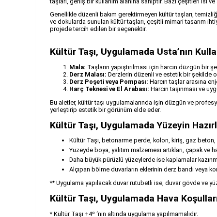
taşları, geniş bir kullanım alanına sahiptir. Bazı çeşitleri ısı
Genellikle düzenli bakım gerektirmeyen kültür taşları, temizli
ve dokularda sunulan kültür taşları, çeşitli mimari tasarım ih
projede tercih edilen bir seçenektir.
Kültür Taşı, Uygulamada Usta’nın Kulla
Mala:
Taşların yapıştırılması için harcın düzgün bir ş
Derz Malası:
Derzlerin düzenli ve estetik bir şekilde
Derz Poşeti veya Pompası:
Harcın taşlar arasına enj
Harç Teknesi ve El Arabası:
Harcın taşınması ve uygu
Bu aletler, kültür taşı uygulamalarında işin düzgün ve profesy
yerleştirip estetik bir görünüm elde eder.
Kültür Taşı, Uygulamada Yüzeyin Hazır
Kültür Taşı, betonarme perde, kolon, kiriş, gaz beton, k
Yüzeyde boya, yalıtım malzemesi artıkları, çapak ve harç
Daha büyük pürüzlü yüzeylerde ise kaplamalar kazınma
Alçıpan bölme duvarların eklerinin derz bandı veya ko
** Uygulama yapılacak duvar rutubetli ise, duvar gövde ve yüz
Kültür Taşı, Uygulamada Hava Koşulları
* Kültür Taşı +4º ‘nin altında uygulama yapılmamalıdır.