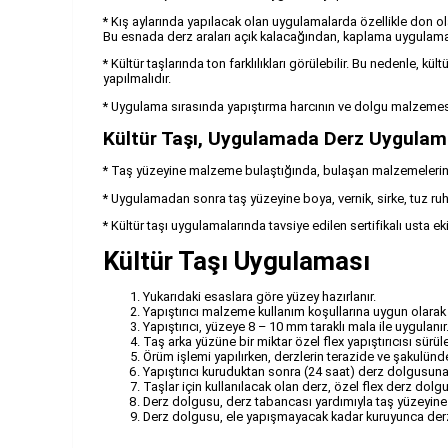
* Kış aylarında yapılacak olan uygulamalarda özellikle don 
Bu esnada derz araları açık kalacağından, kaplama uygulaması
* Kültür taşlarında ton farklılıkları görülebilir. Bu nedenle, k
yapılmalıdır.
* Uygulama sırasında yapıştırma harcının ve dolgu malzemesi
Kültür Taşı, Uygulamada Derz Uygulam
* Taş yüzeyine malzeme bulaştığında, bulaşan malzemelerin kur
* Uygulamadan sonra taş yüzeyine boya, vernik, sirke, tuz ru
* Kültür taşı uygulamalarında tavsiye edilen sertifikalı usta ekip
Kültür Taşı Uygulaması
Yukarıdaki esaslara göre yüzey hazırlanır.
Yapıştırıcı malzeme kullanım koşullarına uygun olarak h
Yapıştırıcı, yüzeye 8 – 10 mm taraklı mala ile uygulanır
Taş arka yüzüne bir miktar özel flex yapıştırıcısı sürül
Örüm işlemi yapılırken, derzlerin terazide ve şakulünde
Yapıştırıcı kuruduktan sonra (24 saat) derz dolgusuna 
Taşlar için kullanılacak olan derz, özel flex derz dol
Derz dolgusu, derz tabancası yardımıyla taş yüzeyine
Derz dolgusu, ele yapışmayacak kadar kuruyunca derz m