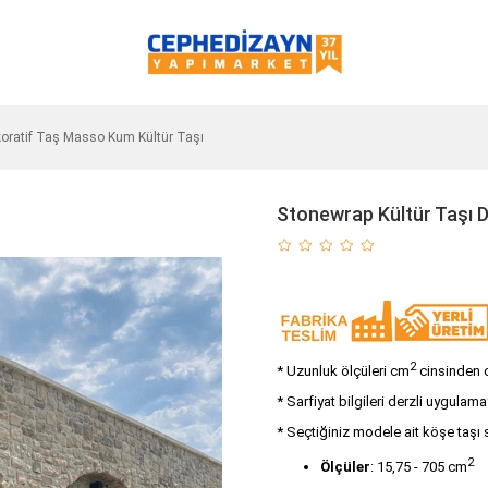
koratif Taş Masso Kum Kültür Taşı
Stonewrap Kültür Taşı 
2
* Uzunluk ölçüleri cm
cinsinden ol
* Sarfiyat bilgileri derzli uygulama
* Seçtiğiniz modele ait köşe taşı 
2
Ölçüler
: 15,75 - 705 cm