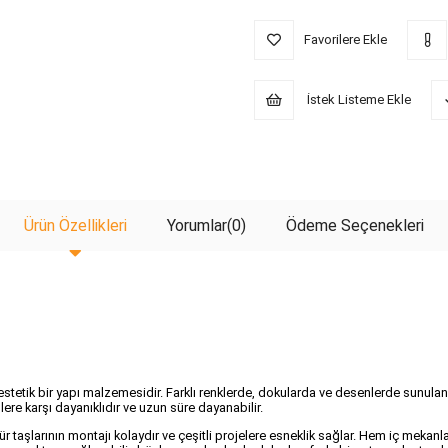
Favorilere Ekle
İstek Listeme Ekle
Ürün Özellikleri
Yorumlar
(0)
Ödeme Seçenekleri
 estetik bir yapı malzemesidir. Farklı renklerde, dokularda ve desenlerde sunulan 
nlere karşı dayanıklıdır ve uzun süre dayanabilir.
tür taşlarının montajı kolaydır ve çeşitli projelere esneklik sağlar. Hem iç meka