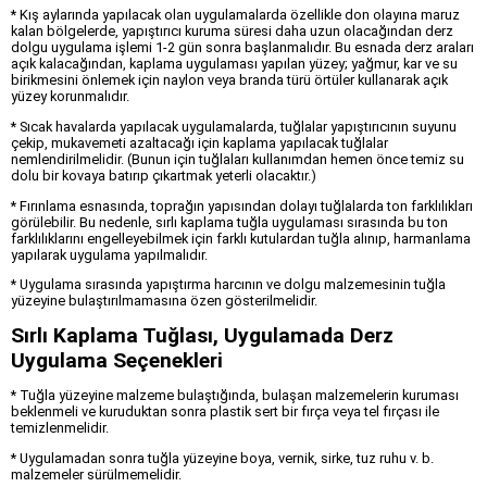
* Kış aylarında yapılacak olan uygulamalarda özellikle don olayına maruz
kalan bölgelerde, yapıştırıcı kuruma süresi daha uzun olacağından derz
dolgu uygulama işlemi 1-2 gün sonra başlanmalıdır. Bu esnada derz araları
açık kalacağından, kaplama uygulaması yapılan yüzey; yağmur, kar ve su
birikmesini önlemek için naylon veya branda türü örtüler kullanarak açık
yüzey korunmalıdır.
* Sıcak havalarda yapılacak uygulamalarda, tuğlalar yapıştırıcının suyunu
çekip, mukavemeti azaltacağı için kaplama yapılacak tuğlalar
nemlendirilmelidir. (Bunun için tuğlaları kullanımdan hemen önce temiz su
dolu bir kovaya batırıp çıkartmak yeterli olacaktır.)
* Fırınlama esnasında, toprağın yapısından dolayı tuğlalarda ton farklılıkları
görülebilir. Bu nedenle, sırlı kaplama tuğla uygulaması sırasında bu ton
farklılıklarını engelleyebilmek için farklı kutulardan tuğla alınıp, harmanlama
yapılarak uygulama yapılmalıdır.
* Uygulama sırasında yapıştırma harcının ve dolgu malzemesinin tuğla
yüzeyine bulaştırılmamasına özen gösterilmelidir.
Sırlı Kaplama Tuğlası, Uygulamada Derz
Uygulama Seçenekleri
* Tuğla yüzeyine malzeme bulaştığında, bulaşan malzemelerin kuruması
beklenmeli ve kuruduktan sonra plastik sert bir fırça veya tel fırçası ile
temizlenmelidir.
* Uygulamadan sonra tuğla yüzeyine boya, vernik, sirke, tuz ruhu v. b.
malzemeler sürülmemelidir.