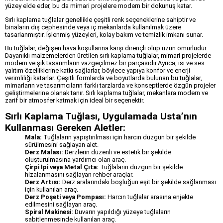
yüzey elde eder, bu da mimari projelere modern bir dokunuş katar.
Sırlı kaplama tuğlalar genellikle çeşitli renk seçeneklerine sahiptir ve
binaların dış cephesinde veya iç mekanlarda kullanılmak üzere
tasarlanmıştır. İşlenmiş yüzeyleri, kolay bakım ve temizlik imkanı sunar.
Bu tuğlalar, değişen hava koşullarına karşı dirençli olup uzun ömürlüdür.
Dayanıklı malzemelerden üretilen sırlı kaplama tuğlalar, mimari projelerde
modern ve şık tasarımların vazgeçilmez bir parçasıdır.Ayrıca, ısı ve ses
yalıtım özelliklerine katkı sağlarlar, böylece yapıya konfor ve enerji
verimliliği katarlar. Çeşitli formlarda ve boyutlarda bulunan bu tuğlalar,
mimarların ve tasarımcıların farklı tarzlarda ve konseptlerde özgün projeler
geliştirmelerine olanak tanır. Sırlı kaplama tuğlalar, mekanlara modern ve
zarif bir atmosfer katmak için ideal bir seçenektir.
Sırlı Kaplama Tuğlası, Uygulamada Usta’nın
Kullanması Gereken Aletler:
Mala:
Tuğlaların yapıştırılması için harcın düzgün bir şekilde
sürülmesini sağlayan alet.
Derz Malası:
Derzlerin düzenli ve estetik bir şekilde
oluşturulmasına yardımcı olan araç.
Çirpi İpi veya Metal Çıta:
Tuğlaların düzgün bir şekilde
hizalanmasını sağlayan rehber araçlar.
Derz Artısı:
Derz aralarındaki boşluğun eşit bir şekilde sağlanması
için kullanılan araç.
Derz Poşeti veya Pompası:
Harcın tuğlalar arasına enjekte
edilmesini sağlayan araç.
Spiral Makinesi:
Duvarın yapıldığı yüzeye tuğlaların
sabitlenmesinde kullanılan araç.