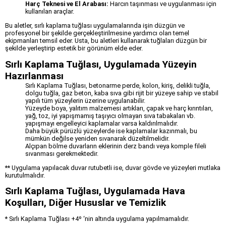
Harç Teknesi ve El Arabası:
Harcın taşınması ve uygulanması için
kullanılan araçlar.
Bu aletler, sırlı kaplama tuğlası uygulamalarında işin düzgün ve
profesyonel bir şekilde gerçekleştirilmesine yardımcı olan temel
ekipmanları temsil eder. Usta, bu aletleri kullanarak tuğlaları düzgün bir
şekilde yerleştirip estetik bir görünüm elde eder.
Sırlı Kaplama Tuğlası, Uygulamada Yüzeyin
Hazırlanması
Sırlı Kaplama Tuğlası, betonarme perde, kolon, kiriş, delikli tuğla,
dolgu tuğla, gaz beton, kaba sıva gibi rijit bir yüzeye sahip ve stabil
yapılı tüm yüzeylerin üzerine uygulanabilir.
Yüzeyde boya, yalıtım malzemesi artıkları, çapak ve harç kırıntıları,
yağ, toz, iyi yapışmamış taşıyıcı olmayan sıva tabakaları vb.
yapışmayı engelleyici kaplamalar varsa kaldırılmalıdır.
Daha büyük pürüzlü yüzeylerde ise kaplamalar kazınmalı, bu
mümkün değilse yeniden sıvanarak düzeltilmelidir.
Alçıpan bölme duvarların eklerinin derz bandı veya komple fileli
sıvanması gerekmektedir.
** Uygulama yapılacak duvar rutubetli ise, duvar gövde ve yüzeyleri mutlaka
kurutulmalıdır.
Sırlı Kaplama Tuğlası, Uygulamada Hava
Koşulları, Diğer Hususlar ve Temizlik
* Sırlı Kaplama Tuğlası +4º ‘nin altında uygulama yapılmamalıdır.