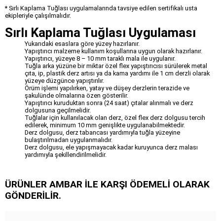
* Sırlı Kaplama Tuğlası uygulamalarında tavsiye edilen sertifikalı usta
ekipleriyle çalışılmalıdır.
Sırlı Kaplama Tuğlası Uygulaması
Yukarıdaki esaslara göre yüzey hazırlanır.
Yapıştırıcı malzeme kullanım koşullarına uygun olarak hazırlanır.
Yapıştırıcı, yüzeye 8 – 10 mm taraklı mala ile uygulanır.
Tuğla arka yüzüne bir miktar özel flex yapıştırıcısı sürülerek metal
çıta, ip, plastik derz artısı ya da kama yardımı ile 1 cm derzli olarak
yüzeye düzgünce yapıştırılır.
Örüm işlemi yapılırken, yatay ve düşey derzlerin terazide ve
şakulünde olmalarına özen gösterilir.
Yapıştırıcı kuruduktan sonra (24 saat) çıtalar alınmalı ve derz
dolgusuna geçilmelidir.
Tuğlalar için kullanılacak olan derz, özel flex derz dolgusu tercih
edilerek, minimum 10 mm genişlikte uygulanabilmektedir.
Derz dolgusu, derz tabancası yardımıyla tuğla yüzeyine
bulaştırılmadan uygulanmalıdır.
Derz dolgusu, ele yapışmayacak kadar kuruyunca derz malası
yardımıyla şekillendirilmelidir.
ÜRÜNLER AMBAR İLE KARŞI ÖDEMELİ OLARAK
GÖNDERİLİR.