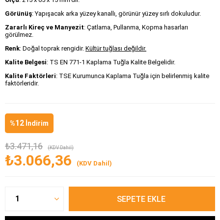
Görünüş
: Yapışacak arka yüzey kanallı, görünür yüzey sırlı dokuludur.
Zararlı Kireç ve Manyezit
: Çatlama, Pullanma, Kopma hasarları
görülmez.
Renk
: Doğal toprak rengidir.
Kültür tuğlası değildir.
Kalite Belgesi
: TS EN 771-1 Kaplama Tuğla Kalite Belgelidir.
Kalite Faktörleri
: TSE Kurumunca Kaplama Tuğla için belirlenmiş kalite
faktörleridir.
12
%
İndirim
₺3.471,16
(KDV Dahil)
₺3.066,36
(KDV Dahil)