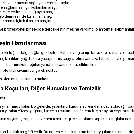
de hizalanmasını sağlayan rehber araçlar.
de sağlanması için kullanılan araç.
njekte edilmesini sağlayan araç.
abitlenmesinde kullanılan araç.
lanması için kullanılan araçlar.
ve profesyonel bir şekilde gerçekleştirilmesine yardımcı olan temel ekipmanları t
eyin Hazırlanması
likli tuğla, dolgu tuğla, gaz beton, kaba sıva gibi rijit bir yüzeye sahip ve stabil
 kırıntıları, yağ, toz, iyi yapışmamış taşıyıcı olmayan sıva tabakaları vb. yapışm
lı, bu mümkün değilse yeniden sıvanarak düzeltilmelidir.
mple fileli sıvanması gerekmektedir.
eyleri mutlaka kurutulmalıdır.
 Koşulları, Diğer Hususlar ve Temizlik
dır.
olayına maruz kalan bölgelerde, yapıştırıcı kuruma süresi daha uzun olacağında
 yapılan yüzey; yağmur, kar ve su birikmesini önlemek için naylon veya branda t
ıcının suyunu çekip, mukavemeti azaltacağı için kaplama yapılacak tuğlalar neml
n farklılıkları görülebilir. Bu nedenle, sırlı kaplama tuğla uygulaması sırasında b