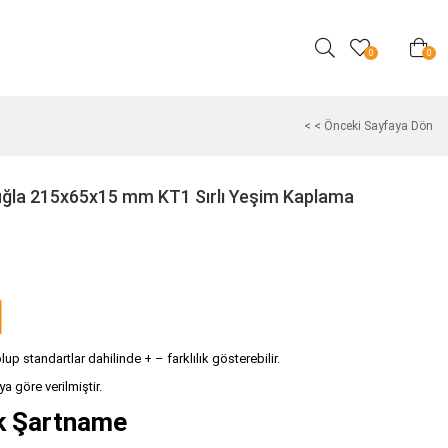
0
0
< < Önceki Sayfaya Dön
Tuğla 215x65x15 mm KT1 Sırlı Yeşim Kaplama
p standartlar dahilinde + – farklılık gösterebilir.
ya göre verilmiştir.
ik Şartname