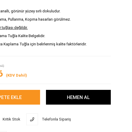
nallı, görünür yüzey sırlı dokuludur.
lama, Pullanma, Kopma hasarları görülmez.
r tuğlası değildir.
ma Tuğla Kalite Belgelidir.
 Kaplama Tuğla için belirlenmiş kalite faktörleridir.
il)
6
(KDV Dahil)
Kritik Stok
Telefonla Sipariş