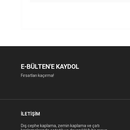
E-BÜLTEN'E KAYDOL
Fırsatları kaçırma!
İLETİŞİM
Dış cephe kaplama, zemin kaplama ve çatı