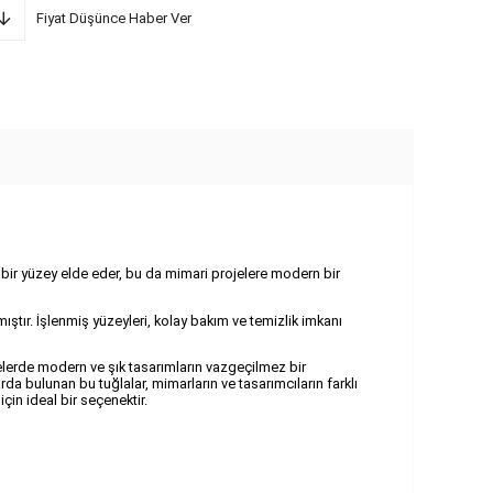
Fiyat Düşünce Haber Ver
lak bir yüzey elde eder, bu da mimari projelere modern bir
ıştır. İşlenmiş yüzeyleri, kolay bakım ve temizlik imkanı
jelerde modern ve şık tasarımların vazgeçilmez bir
larda bulunan bu tuğlalar, mimarların ve tasarımcıların farklı
çin ideal bir seçenektir.