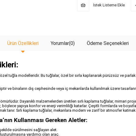
İstek Listeme Ekle
Ürün Özellikleri
Yorumlar
(0)
Ödeme Seçenekleri
kleri:
ren özel tuğla modelleridir. Bu tuğlalar, özel bir sırla kaplanarak pürüzsüz ve par
ahiptir ve binaların dış cephesinde veya iç mekanlarda kullanılmak üzere tasarlanm
n ömürlüdür. Dayanıklı malzemelerden üretilen sırlı kaplama tuğlalar, mimari pro
ar, böylece yapıya konfor ve enerji verimliliği katarlar. Çeşitli formlarda ve boyut
ak tanır. Sırlı kaplama tuğlalar, mekanlara modern ve zarif bir atmosfer katmak i
’nın Kullanması Gereken Aletler:
 şekilde sürülmesini sağlayan alet.
 oluşturulmasına yardımcı olan araç.