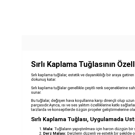
Sırlı Kaplama Tuğlasının Özelli
Sırlı kaplama tuğlalar, estetik ve dayanıklılığı bir araya geti
dokunuş katar.
Sırlı kaplama tuğlalar genellikle çeşitli renk seçeneklerine s
sunar.
Bu tuğlalar, değişen hava koşullarına karşı dirençli olup uzu
parçasıdır.Ayrıca, ısı ve ses yalıtım özelliklerine katkı sağlarl
tarzlarda ve konseptlerde özgün projeler geliştirmelerine olan
Sırlı Kaplama Tuğlası, Uygulamada Usta
Mala:
Tuğlaların yapıştırılması için harcın düzgün bir
Derz Malası:
Derzlerin düzenli ve estetik bir şekilde