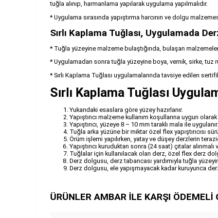
tuğla alınıp, harmanlama yapılarak uygulama yapılmalıdır.
* Uygulama sırasında yapıştırma harcının ve dolgu malzemesi
Sırlı Kaplama Tuğlası, Uygulamada De
* Tuğla yüzeyine malzeme bulaştığında, bulaşan malzemelerin k
* Uygulamadan sonra tuğla yüzeyine boya, vernik, sirke, tuz 
* Sırlı Kaplama Tuğlası uygulamalarında tavsiye edilen sertifika
Sırlı Kaplama Tuğlası Uygula
Yukarıdaki esaslara göre yüzey hazırlanır.
Yapıştırıcı malzeme kullanım koşullarına uygun olarak h
Yapıştırıcı, yüzeye 8 – 10 mm taraklı mala ile uygulanır
Tuğla arka yüzüne bir miktar özel flex yapıştırıcısı sür
Örüm işlemi yapılırken, yatay ve düşey derzlerin teraz
Yapıştırıcı kuruduktan sonra (24 saat) çıtalar alınmalı
Tuğlalar için kullanılacak olan derz, özel flex derz d
Derz dolgusu, derz tabancası yardımıyla tuğla yüzeyi
Derz dolgusu, ele yapışmayacak kadar kuruyunca derz m
ÜRÜNLER AMBAR İLE KARŞI ÖDEMELİ 