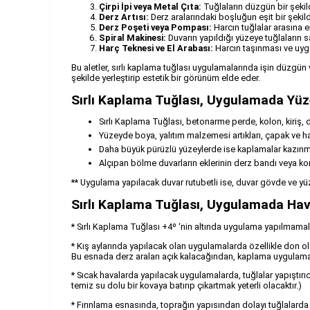
Çirpi İpi veya Metal Çıta:
Tuğlaların düzgün bir şekil
Derz Artısı:
Derz aralarındaki boşluğun eşit bir şekil
Derz Poşeti veya Pompası:
Harcın tuğlalar arasına e
Spiral Makinesi:
Duvarın yapıldığı yüzeye tuğlaların s
Harç Teknesi ve El Arabası:
Harcın taşınması ve uygu
Bu aletler, sırlı kaplama tuğlası uygulamalarında işin düzgün 
şekilde yerleştirip estetik bir görünüm elde eder.
Sırlı Kaplama Tuğlası, Uygulamada Yüz
Sırlı Kaplama Tuğlası, betonarme perde, kolon, kiriş, de
Yüzeyde boya, yalıtım malzemesi artıkları, çapak ve harç
Daha büyük pürüzlü yüzeylerde ise kaplamalar kazınma
Alçıpan bölme duvarların eklerinin derz bandı veya ko
** Uygulama yapılacak duvar rutubetli ise, duvar gövde ve yüz
Sırlı Kaplama Tuğlası, Uygulamada Hava
* Sırlı Kaplama Tuğlası +4º ‘nin altında uygulama yapılmamalı
* Kış aylarında yapılacak olan uygulamalarda özellikle don 
Bu esnada derz araları açık kalacağından, kaplama uygulaması
* Sıcak havalarda yapılacak uygulamalarda, tuğlalar yapıştır
temiz su dolu bir kovaya batırıp çıkartmak yeterli olacaktır.)
* Fırınlama esnasında, toprağın yapısından dolayı tuğlalarda to