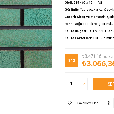
Ölçü
: 215 x 65 x 15 mm’dir.
Görünüş
: Yapışacak arka yüzey ka
Zararlı Kireç ve Manyezit
: Çat
Renk
: Doğal toprak rengidir.
Kültü
Kalite Belgesi
: TS EN 771-1 Kapla
Kalite Faktörleri
: TSE Kurumunca
₺3.471,16
(KDV Dah
12
%
₺3.066,3
İndirim
Favorilere Ekle