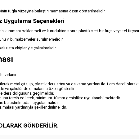
nin tuğla yüzeyine bulaştırılmamasına özen gösterilmelidir.
rz Uygulama Seçenekleri
uruması beklenmeli ve kuruduktan sonra plastik sert bir fırça veya tel fırçası 
ruhu v. b. malzemeler sürülmemelidir.
lı usta ekipleriyle çalışılmalıdır.
ması
azırlanır.
.
ülerek metal çıta, ip, plastik derz artısı ya da kama yardımı ile 1 cm derzli olarak
ide ve şakulünde olmalarına özen gösterilir.
 ve derz dolgusuna geçilmelidir.
olgusu tercih edilerek, minimum 10 mm genişlikte uygulanabilmektedir.
ne bulaştırılmadan uygulanmalıdır.
alası yardımıyla şekillendirilmelidir.
OLARAK GÖNDERİLİR.