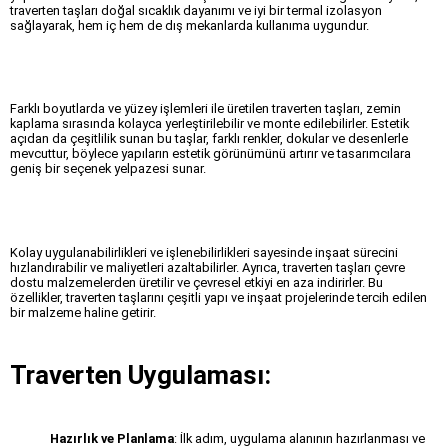
traverten taşları doğal sıcaklık dayanımı ve iyi bir termal izolasyon
sağlayarak, hem iç hem de dış mekanlarda kullanıma uygundur.
Farklı boyutlarda ve yüzey işlemleri ile üretilen traverten taşları, zemin
kaplama sırasında kolayca yerleştirilebilir ve monte edilebilirler. Estetik
açıdan da çeşitlilik sunan bu taşlar, farklı renkler, dokular ve desenlerle
mevcuttur, böylece yapıların estetik görünümünü artırır ve tasarımcılara
geniş bir seçenek yelpazesi sunar.
Kolay uygulanabilirlikleri ve işlenebilirlikleri sayesinde inşaat sürecini
hızlandırabilir ve maliyetleri azaltabilirler. Ayrıca, traverten taşları çevre
dostu malzemelerden üretilir ve çevresel etkiyi en aza indirirler. Bu
özellikler, traverten taşlarını çeşitli yapı ve inşaat projelerinde tercih edilen
bir malzeme haline getirir.
Traverten Uygulaması:
Hazırlık ve Planlama
: İlk adım, uygulama alanının hazırlanması ve