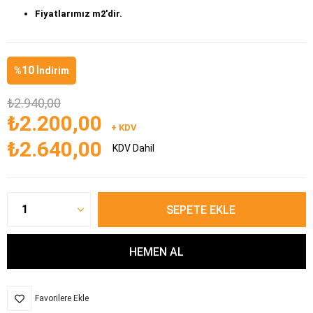
Fiyatlarımız m2'dir.
10
%
İndirim
₺2.940,00
₺2.200,00
+ KDV
₺2.640,00
KDV Dahil
Favorilere Ekle