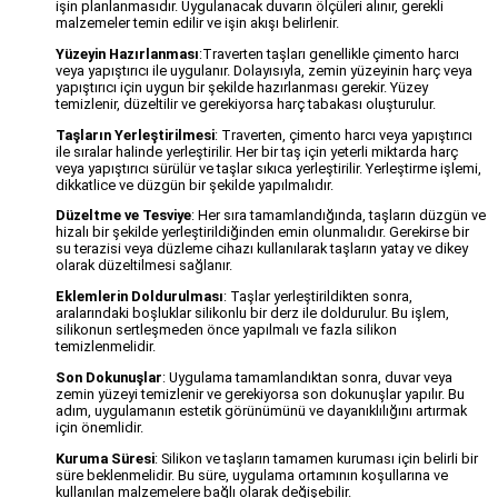
işin planlanmasıdır. Uygulanacak duvarın ölçüleri alınır, gerekli
malzemeler temin edilir ve işin akışı belirlenir.
Yüzeyin Hazırlanması
:Traverten taşları genellikle çimento harcı
veya yapıştırıcı ile uygulanır. Dolayısıyla, zemin yüzeyinin harç veya
yapıştırıcı için uygun bir şekilde hazırlanması gerekir. Yüzey
temizlenir, düzeltilir ve gerekiyorsa harç tabakası oluşturulur.
Taşların Yerleştirilmesi
: Traverten, çimento harcı veya yapıştırıcı
ile sıralar halinde yerleştirilir. Her bir taş için yeterli miktarda harç
veya yapıştırıcı sürülür ve taşlar sıkıca yerleştirilir. Yerleştirme işlemi,
dikkatlice ve düzgün bir şekilde yapılmalıdır.
Düzeltme ve Tesviye
: Her sıra tamamlandığında, taşların düzgün ve
hizalı bir şekilde yerleştirildiğinden emin olunmalıdır. Gerekirse bir
su terazisi veya düzleme cihazı kullanılarak taşların yatay ve dikey
olarak düzeltilmesi sağlanır.
Eklemlerin Doldurulması
: Taşlar yerleştirildikten sonra,
aralarındaki boşluklar silikonlu bir derz ile doldurulur. Bu işlem,
silikonun sertleşmeden önce yapılmalı ve fazla silikon
temizlenmelidir.
Son Dokunuşlar
: Uygulama tamamlandıktan sonra, duvar veya
zemin yüzeyi temizlenir ve gerekiyorsa son dokunuşlar yapılır. Bu
adım, uygulamanın estetik görünümünü ve dayanıklılığını artırmak
için önemlidir.
Kuruma Süresi
: Silikon ve taşların tamamen kuruması için belirli bir
süre beklenmelidir. Bu süre, uygulama ortamının koşullarına ve
kullanılan malzemelere bağlı olarak değişebilir.